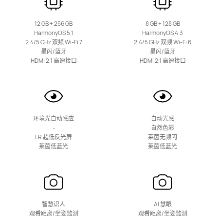
55丨65丨75丨85 英寸
华为Vision智慧屏 6 SE
12 GB + 256 GB
8 GB + 128 GB
HarmonyOS 5.1
HarmonyOS 4.3
2.4/5 GHz 双频 Wi-Fi 7
2.4/5 GHz 双频 Wi-Fi 6
了解更多
购买
星闪/蓝牙
星闪/蓝牙
HDMI 2.1 高速接口
HDMI 2.1 高速接口
65丨75丨85 英寸
环境光自动感应
自动光感
华为Vision智慧屏 5 Pro
-
自然色彩
LR 超低反光屏
莱茵无频闪
了解更多
购买
莱茵低蓝光
莱茵低蓝光
智慧识人
AI 慧眼
65丨75丨85丨98 英寸
观看距离/坐姿监测
观看距离/坐姿监测