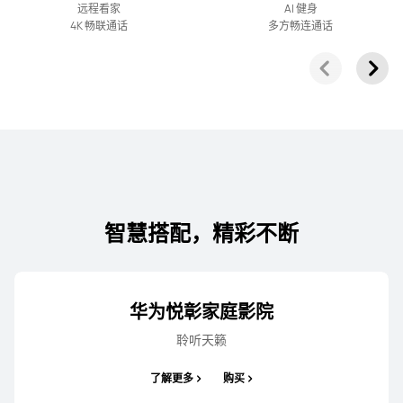
华为Vision智慧屏 5
远程看家
AI 健身
4K 畅联通话
多方畅连通话
了解更多
购买
55丨65丨75丨85 英寸
华为Vision智慧屏 5 SE
智慧搭配，精彩不断
了解更多
华为悦彰家庭影院
聆听天籁
了解更多
购买