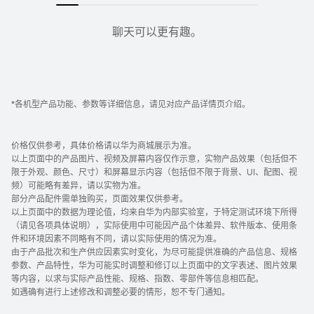
为全家的健康加分。
聊天可以更有趣。
智能家居大管家。
*各机型产品功能、参数等详细信息，请见对应产品详情页介绍。
价格仅供参考，具体价格请以华为商城展示为准。
以上页面中的产品图片、视频及屏幕内容仅作示意，实物产品效果（包括但不
限于外观、颜色、尺寸）和屏幕显示内容（包括但不限于背景、UI、配图、视
频）可能略有差异，请以实物为准。
部分产品配件需单独购买，页面效果仅供参考。
以上页面中的数据为理论值，均来自华为内部实验室，于特定测试环境下所得
（请见各项具体说明），实际使用中可能因产品个体差异、软件版本、使用条
件和环境因素不同略有不同，请以实际使用的情况为准。
由于产品批次和生产供应因素实时变化，为尽可能提供准确的产品信息、规格
参数、产品特性，华为可能实时调整和修订以上页面中的文字表述、图片效果
等内容，以求与实际产品性能、规格、指数、零部件等信息相匹配。
如遇确有进行上述修改和调整必要的情形，恕不专门通知。