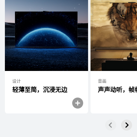
设计
音画
轻薄至简，沉浸无边
声声动听，帧