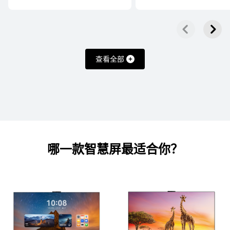
55丨65丨75丨85丨98 英寸
华为智慧屏 S7
了解更多
购买
查看全部
65丨75丨85丨98 英寸
华为智慧屏 S6 Pro
哪一款智慧屏
最适合你？
了解更多
购买
55丨65丨75丨85 英寸