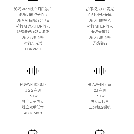
鸿鹄 Vivid 独立画质芯片
护眼模式 DC 调光
65丨75丨85丨98 英寸
鸿鹄明晰控光 Pro
0.5% 低反光膜
鸿鹄 AI 精晰超分 Pro
鸿鹄明晰控光
华为Vision智慧屏 6 Pro
鸿鹄 AI 追光 HDR 增强
鸿鹄 AI HDR 增强
鸿鹄绮光绚彩大师版
全场景臻彩
了解更多
购买
鸿鹄迅晰流畅
鸿鹄迅晰流畅
鸿鹄 AI 光感
光感增强
HDR Vivid
-
65丨75丨85丨98 英寸
华为Vision智慧屏 6
HUAWEI SOUND
HUAWEI Histen
3.2.2 声道
2.1 声道
180 W
130 W
了解更多
购买
独立天空声道
独立重低音
独立双重低音
三分频五喇叭
Audio Vivid
-