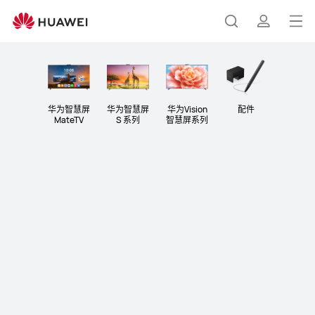
智
慧
打
搜
简
屏
开
菜
索
介
单
华为智慧屏
华为智慧屏
华为Vision
配件
MateTV
S 系列
智慧屏系列
华为智慧屏 S7 Pro
让 AI 重 回 客 厅
了解更多
购买