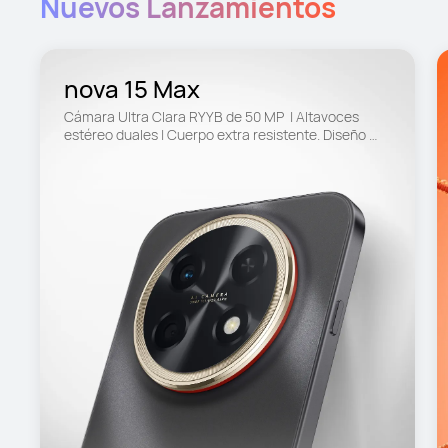
Nuevos Lanzamientos
nova 15 Max
Cámara Ultra Clara RYYB de 50 MP  | Altavoces 
estéreo duales | Cuerpo extra resistente. Diseño 
resistente contra caídas