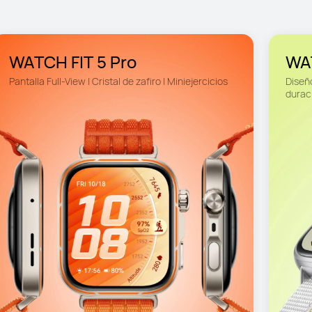
WATCH FIT 5 Pro
WA
Pantalla Full-View | Cristal de zafiro | Miniejercicios
Diseño
duraci