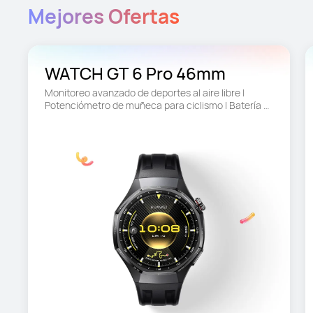
Mejores Ofertas
WATCH GT 6 Pro 46mm
Monitoreo avanzado de deportes al aire libre | 
Potenciómetro de muñeca para ciclismo | Batería 
de hasta 21 días