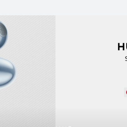
dio
Smartoffice
Smartphones
Router
Ac