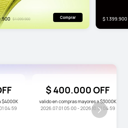
Comprar
9.900
$ 1.399.900
$ 1.099.900
OFF
$ 400.000 OFF
a $4000K
valido en compras mayores a $3000K
01 04:59
2026.07.01 05:00 - 2026.10.01 04:59