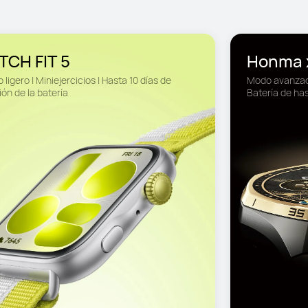
TCH FIT 5
Honma 
 ligero | Miniejercicios | Hasta 10 días de 
Modo avanzado
ón de la batería
Batería de hast