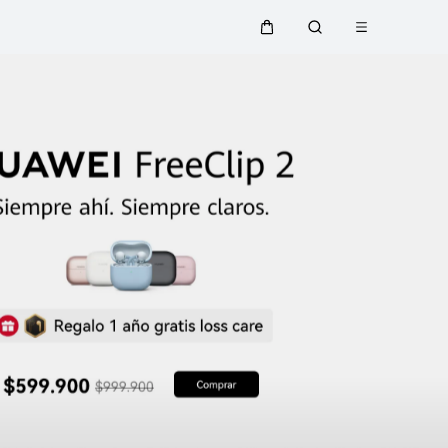
cesorios
Noches Huawei
Suscríbete
WhatsA
Abrir menú
Carrito
Búsqueda