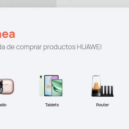
nea
oda de comprar productos HUAWEI
udio
Tablets
Router