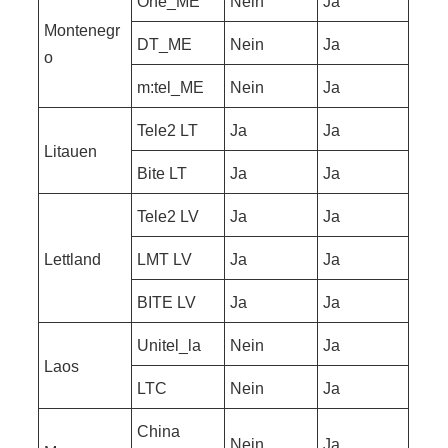
One_ME
Nein
Ja
Montenegr
DT_ME
Nein
Ja
o
m:tel_ME
Nein
Ja
Tele2 LT
Ja
Ja
Litauen
Bite LT
Ja
Ja
Tele2 LV
Ja
Ja
Lettland
LMT LV
Ja
Ja
BITE LV
Ja
Ja
Unitel_la
Nein
Ja
Laos
LTC
Nein
Ja
China
Nein
Ja