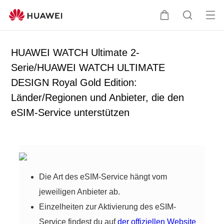
Me
W
S
nü
a
u
öff
r
c
HUAWEI WATCH Ultimate 2-
ne
e
h
Serie/HUAWEI WATCH ULTIMATE
n
n
e
DESIGN Royal Gold Edition:
k
o
Länder/Regionen und Anbieter, die den
r
eSIM-Service unterstützen
b
Die Art des eSIM-Service hängt vom
jeweiligen Anbieter ab.
Einzelheiten zur Aktivierung des eSIM-
Service findest du auf
der offiziellen Website