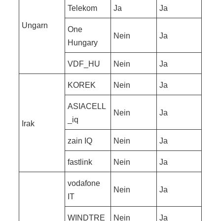
Telekom
Ja
Ja
Ungarn
One
Nein
Ja
Hungary
VDF_HU
Nein
Ja
KOREK
Nein
Ja
ASIACELL
Nein
Ja
_iq
Irak
zain IQ
Nein
Ja
fastlink
Nein
Ja
vodafone
Nein
Ja
IT
WINDTRE
Nein
Ja