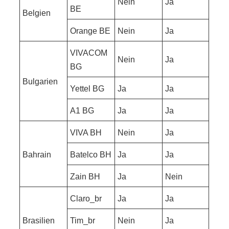
Nein
Ja
BE
Belgien
Orange BE
Nein
Ja
VIVACOM
Nein
Ja
BG
Bulgarien
Yettel BG
Ja
Ja
A1 BG
Ja
Ja
VIVA BH
Nein
Ja
Bahrain
Batelco BH
Ja
Ja
Zain BH
Ja
Nein
Claro_br
Ja
Ja
Brasilien
Tim_br
Nein
Ja