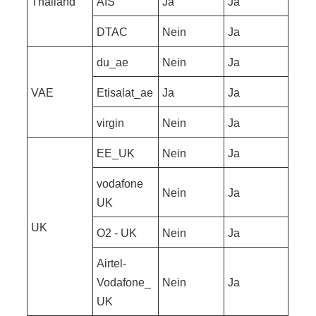
Thailand
AIS
Ja
Ja
DTAC
Nein
Ja
du_ae
Nein
Ja
VAE
Etisalat_ae
Ja
Ja
virgin
Nein
Ja
EE_UK
Nein
Ja
vodafone
Nein
Ja
UK
UK
O2 - UK
Nein
Ja
Airtel-
Vodafone_
Nein
Ja
UK