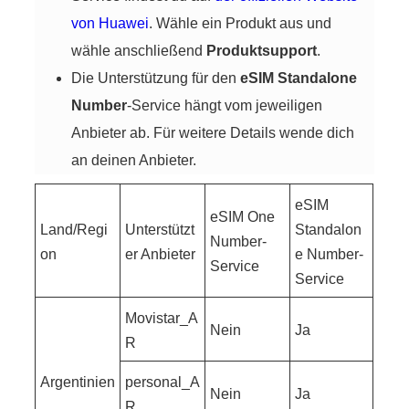
von Huawei
. Wähle ein Produkt aus und
wähle anschließend
Produktsupport
.
Die Unterstützung für den
eSIM Standalone
Number
-Service hängt vom jeweiligen
Anbieter ab. Für weitere Details wende dich
an deinen Anbieter.
eSIM
eSIM One
Land/Regi
Unterstützt
Standalon
Number-
on
er Anbieter
e Number-
Service
Service
Movistar_A
Nein
Ja
R
Argentinien
personal_A
Nein
Ja
R