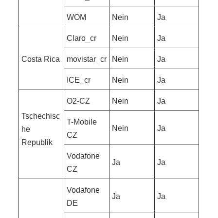
WOM
Nein
Ja
Claro_cr
Nein
Ja
Costa Rica
movistar_cr
Nein
Ja
ICE_cr
Nein
Ja
O2-CZ
Nein
Ja
Tschechisc
T-Mobile
Nein
Ja
he
CZ
Republik
Vodafone
Ja
Ja
CZ
Vodafone
Ja
Ja
DE