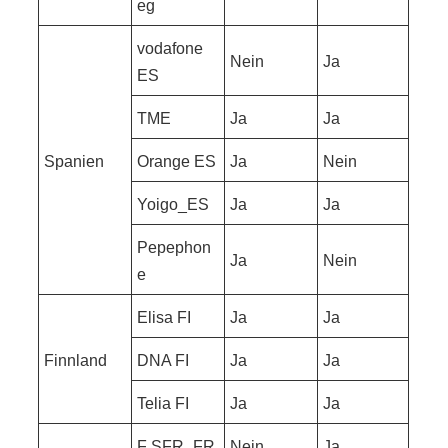
eg
vodafone
Nein
Ja
ES
TME
Ja
Ja
Spanien
Orange ES
Ja
Nein
Yoigo_ES
Ja
Ja
Pepephon
Ja
Nein
e
Elisa FI
Ja
Ja
Finnland
DNA FI
Ja
Ja
Telia FI
Ja
Ja
F SFR_FR
Nein
Ja