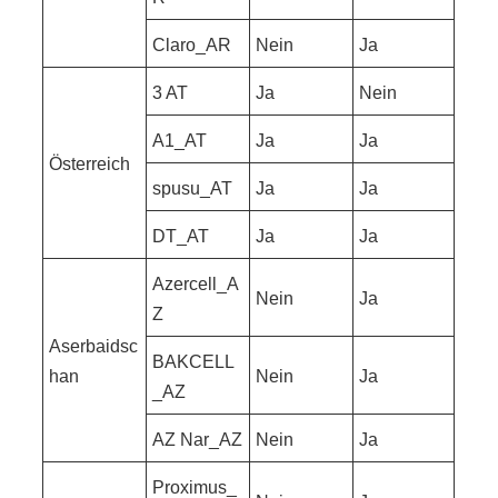
Claro_AR
Nein
Ja
3 AT
Ja
Nein
A1_AT
Ja
Ja
Österreich
spusu_AT
Ja
Ja
DT_AT
Ja
Ja
Azercell_A
Nein
Ja
Z
Aserbaidsc
BAKCELL
han
Nein
Ja
_AZ
AZ Nar_AZ
Nein
Ja
Proximus_