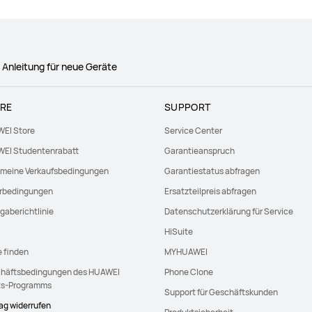
nleitung für neue Geräte
RE
SUPPORT
EI Store
Service Center
EI Studentenrabatt
Garantieanspruch
emeine Verkaufsbedingungen
Garantiestatus abfragen
erbedingungen
Ersatzteilpreis abfragen
gaberichtlinie
Datenschutzerklärung für Service
HiSuite
e finden
MYHUAWEI
häftsbedingungen des HUAWEI
Phone Clone
ts-Programms
Support für Geschäftskunden
rag widerrufen