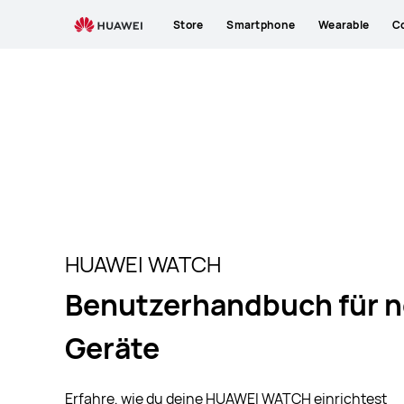
HUAWEI
Store
Smartphone
Wearable
C
WATCH
–
Anleitung
für
neue
Geräte
HUAWEI WATCH
Benutzerhandbuch für 
Geräte
Erfahre, wie du deine HUAWEI WATCH einrichtest