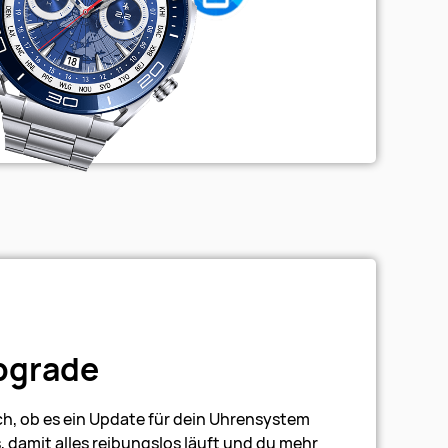
pgrade
h, ob es ein Update für dein Uhrensystem
es, damit alles reibungslos läuft und du mehr