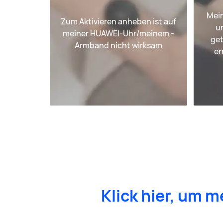
Mei
Zum Aktivieren anheben ist auf
u
meiner HUAWEI-Uhr/meinem -
get
Armband nicht wirksam
er
Klick hier, um 