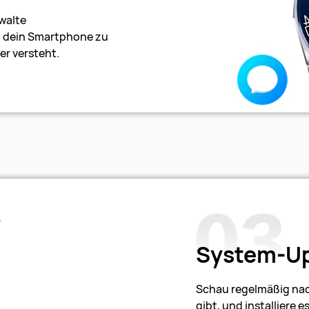
walte
m dein Smartphone zu
r versteht.
System-U
Schau regelmäßig nac
gibt, und installiere 