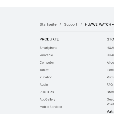
Startseite
Support
HUAWEI WATCH – A
PRODUKTE
STO
Smartphone
HUAW
Wearable
HUAW
Computer
Allg
Tablet
Lief
Zubehör
Rück
Audio
FAQ
ROUTERS
Stor
AppGallery
Gesc
Poin
Mobile Services
Vert