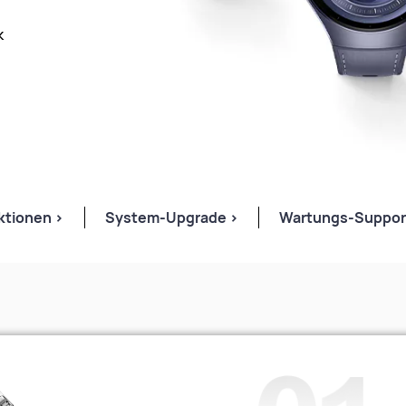
k
ktionen >
System-
Upgrade >
Wartungs-
Suppor