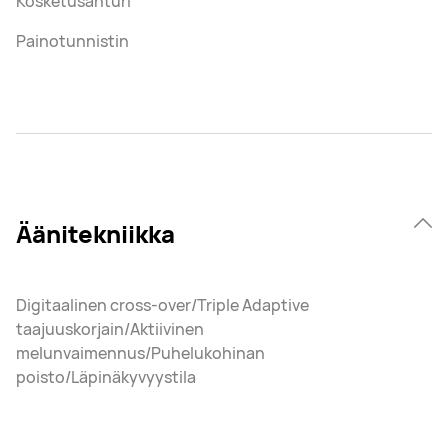
Kosketusanturi
Painotunnistin
Äänitekniikka
Digitaalinen cross-over/Triple Adaptive
taajuuskorjain/Aktiivinen
melunvaimennus/Puhelukohinan
poisto/Läpinäkyvyystila