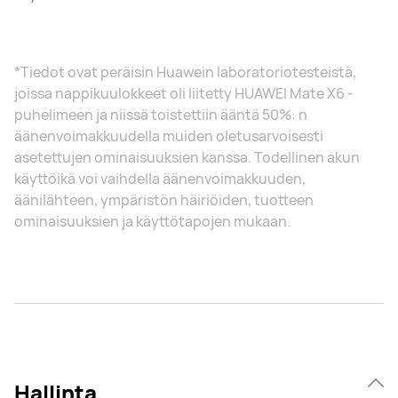
*Tiedot ovat peräisin Huawein laboratoriotesteistä,
joissa nappikuulokkeet oli liitetty HUAWEI Mate X6 -
puhelimeen ja niissä toistettiin ääntä 50%: n
äänenvoimakkuudella muiden oletusarvoisesti
asetettujen ominaisuuksien kanssa. Todellinen akun
käyttöikä voi vaihdella äänenvoimakkuuden,
äänilähteen, ympäristön häiriöiden, tuotteen
ominaisuuksien ja käyttötapojen mukaan.
Hallinta