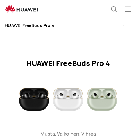
HUAWEI
FreeBuds
Ava
Etsi
Pro
vali
Clo
4
HUAWEI FreeBuds Pro 4
Specification
HUAWEI FreeBuds Pro 4
Musta, Valkoinen, Vihreä