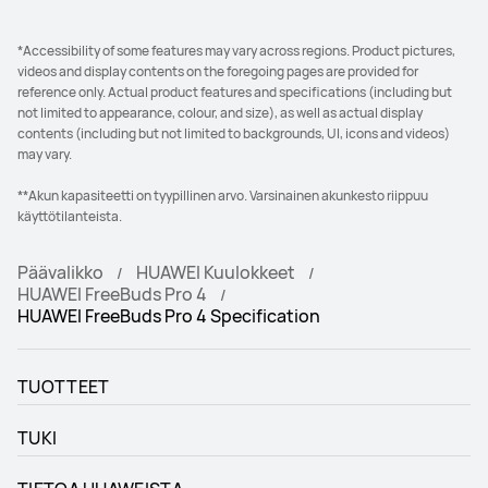
*Accessibility of some features may vary across regions. Product pictures,
videos and display contents on the foregoing pages are provided for
reference only. Actual product features and specifications (including but
not limited to appearance, colour, and size), as well as actual display
contents (including but not limited to backgrounds, UI, icons and videos)
may vary.
**Akun kapasiteetti on tyypillinen arvo. Varsinainen akunkesto riippuu
käyttötilanteista.
Päävalikko
HUAWEI Kuulokkeet
HUAWEI FreeBuds Pro 4
HUAWEI FreeBuds Pro 4 Specification
TUOTTEET
TUKI