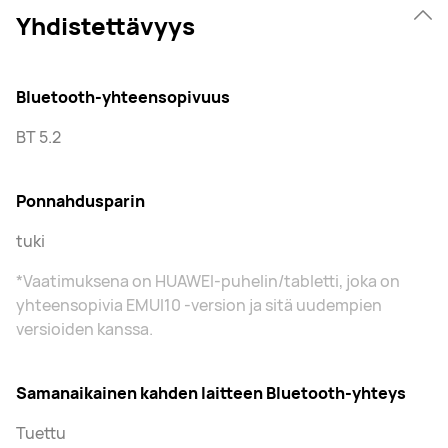
Yhdistettävyys
Bluetooth-yhteensopivuus
BT 5.2
Ponnahdusparin
tuki
*Vaatimuksena on HUAWEI-puhelin/tabletti, joka on
yhteensopivia EMUI10 -version ja sitä uudempien
versioiden kanssa.
Samanaikainen kahden laitteen Bluetooth-yhteys
Tuettu