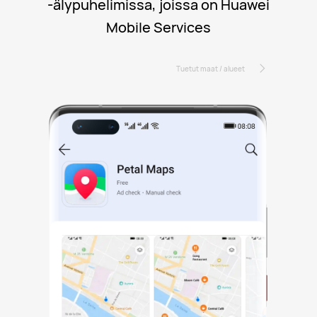
-älypuhelimissa, joissa on Huawei
Mobile Services
>
Tuetut maat / alueet