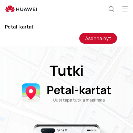
HUAWEI
Petal-
Ava
Etsi
kartat
vali
Clo
-
Petal-kartat
HUAWEI
Asenna nyt
Suomi
Tutki
Petal-kartat
Uusi tapa tutkia maailmaa