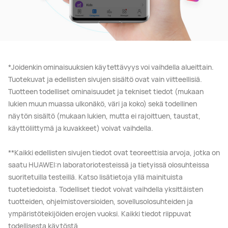
*Joidenkin ominaisuuksien käytettävyys voi vaihdella alueittain.
Tuotekuvat ja edellisten sivujen sisältö ovat vain viitteellisiä.
Tuotteen todelliset ominaisuudet ja tekniset tiedot (mukaan
lukien muun muassa ulkonäkö, väri ja koko) sekä todellinen
näytön sisältö (mukaan lukien, mutta ei rajoittuen, taustat,
käyttöliittymä ja kuvakkeet) voivat vaihdella.
**Kaikki edellisten sivujen tiedot ovat teoreettisia arvoja, jotka on
saatu HUAWEI:n laboratoriotesteissä ja tietyissä olosuhteissa
suoritetuilla testeillä. Katso lisätietoja yllä mainituista
tuotetiedoista. Todelliset tiedot voivat vaihdella yksittäisten
tuotteiden, ohjelmistoversioiden, sovellusolosuhteiden ja
ympäristötekijöiden erojen vuoksi. Kaikki tiedot riippuvat
todellisesta käytöstä