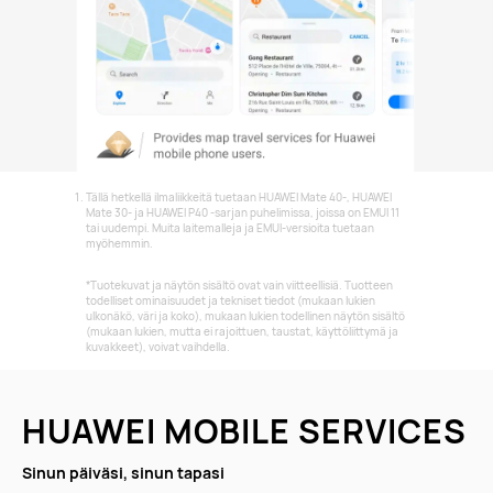
Tällä hetkellä ilmaliikkeitä tuetaan HUAWEI Mate 40-, HUAWEI
Mate 30- ja HUAWEI P40 -sarjan puhelimissa, joissa on EMUI 11
tai uudempi. Muita laitemalleja ja EMUI-versioita tuetaan
myöhemmin.
*Tuotekuvat ja näytön sisältö ovat vain viitteellisiä. Tuotteen
todelliset ominaisuudet ja tekniset tiedot (mukaan lukien
ulkonäkö, väri ja koko), mukaan lukien todellinen näytön sisältö
(mukaan lukien, mutta ei rajoittuen, taustat, käyttöliittymä ja
kuvakkeet), voivat vaihdella.
HUAWEI MOBILE SERVICES
Sinun päiväsi, sinun tapasi