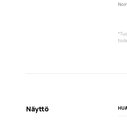
Noin
*Tuo
tode
Näyttö
HUA