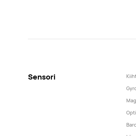
Sensori
Kiih
Gyr
Mag
Opt
Baro