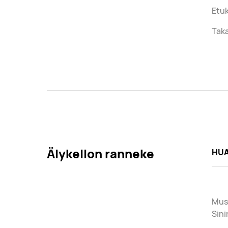
Etu
Taka
Älykellon ranneke
HUA
Mus
Sini