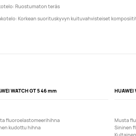
kotelo: Ruostumaton teräs
kotelo: Korkean suorituskyvyn kuituvahvisteiset komposiiti
WEI WATCH GT 5 46 mm
HUAWEI 
ta fluoroelastomeerihihna
Musta fl
nen kudottu hihna
Sininen 
Kultainen