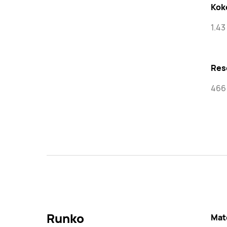
Kok
1.4
Res
466 
Runko
Mate