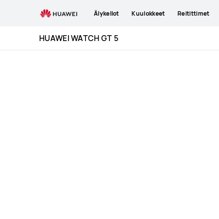
HUAWEI
Älykellot
Kuulokkeet
Reitittimet
WATCH
GT
HUAWEI WATCH GT 5
5
Specification