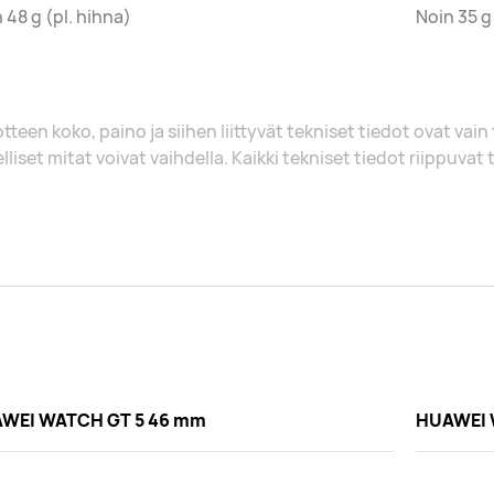
 48 g (pl. hihna)
Noin 35 g
tteen koko, paino ja siihen liittyvät tekniset tiedot ovat vain
lliset mitat voivat vaihdella. Kaikki tekniset tiedot riippuvat
WEI WATCH GT 5 46 mm
HUAWEI 