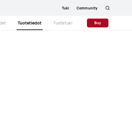
Tuki
Community
Etsi
Close
det
Tuotetiedot
Tuotetuki
Buy