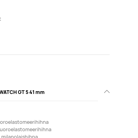
t
WATCH GT 5 41 mm
uoroelastomeerihihna
fluoroelastomeerihihna
 milanolaishihna