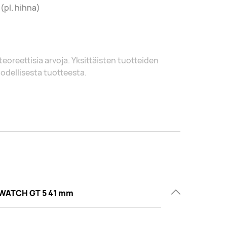
 (pl. hihna)
 teoreettisia arvoja. Yksittäisten tuotteiden
 todellisesta tuotteesta.
WATCH GT 5 41 mm