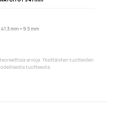
 41.3 mm × 9.5 mm
 teoreettisia arvoja. Yksittäisten tuotteiden
 todellisesta tuotteesta.