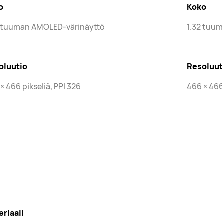
o
Koko
3 tuuman AMOLED-värinäyttö
1.32 tuu
oluutio
Resoluut
× 466 pikseliä, PPI 326
466 × 466
riaali