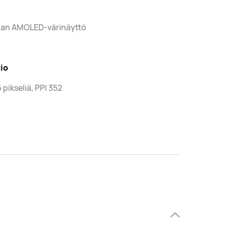
man AMOLED-värinäyttö
io
 pikseliä, PPI 352