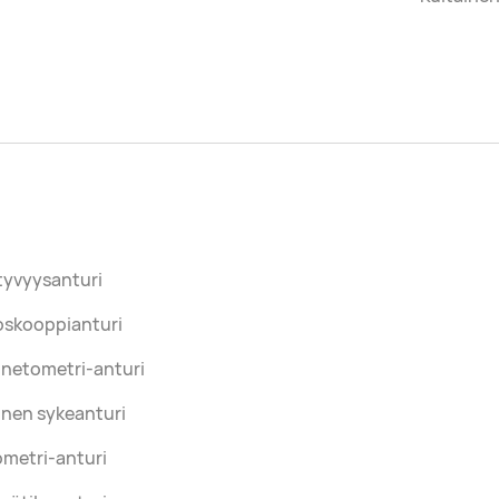
tyvyysanturi
oskooppianturi
netometri-anturi
inen sykeanturi
metri-anturi