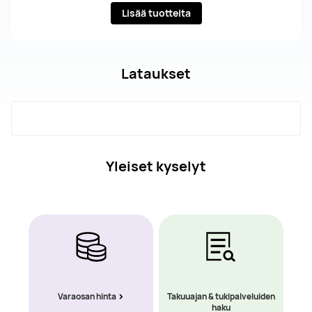
Lisää tuotteita
Lataukset
Yleiset kyselyt
Varaosan hinta
Takuuajan & tukipalveluiden
haku