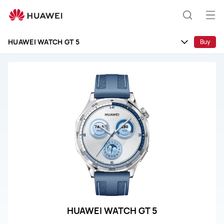
HUAWEI
WATCH
Ava
Etsi
GT
vali
5
HUAWEI WATCH GT 5
Buy
HUAWEI WATCH GT 5