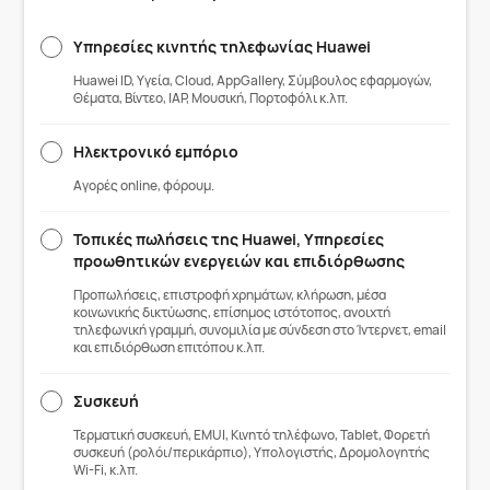
Υπηρεσίες κινητής τηλεφωνίας Huawei
Huawei ID, Υγεία, Cloud, AppGallery, Σύμβουλος εφαρμογών,
Θέματα, Βίντεο, IAP, Μουσική, Πορτοφόλι κ.λπ.
Ηλεκτρονικό εμπόριο
Αγορές online, φόρουμ.
Τοπικές πωλήσεις της Huawei, Υπηρεσίες
προωθητικών ενεργειών και επιδιόρθωσης
Προπωλήσεις, επιστροφή χρημάτων, κλήρωση, μέσα
κοινωνικής δικτύωσης, επίσημος ιστότοπος, ανοιχτή
τηλεφωνική γραμμή, συνομιλία με σύνδεση στο Ίντερνετ, email
και επιδιόρθωση επιτόπου κ.λπ.
Συσκευή
Τερματική συσκευή, EMUI, Κινητό τηλέφωνο, Tablet, Φορετή
συσκευή (ρολόι/περικάρπιο), Υπολογιστής, Δρομολογητής
Wi-Fi, κ.λπ.