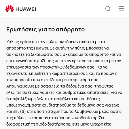
Ερωτήσεις
για
Άνο
Αναζήτ
το
μεν
Clo
απόρρητο
Ερωτήσεις για το απόρρητο
Καλώς ορίσατε στην πύλη ερωτήσεων σχετικά με το
απόρρητο της Huawei. Σε αυτήν την πύλη, μπορείτε να
ασκήσετε τα δικαιώματά σας σχετικά με το απόρρητο και να
επικοινωνήσετε μαζί μας με τυχόν ερωτήσεις σχετικά με την
επεξεργασία των προσωπικών δεδομένων σας. Για να
ξεκινήσετε, επιλέξτε τη χώρα/περιοχή σας και το προϊόν ή
την υπηρεσία που σχετίζεται με το ερώτημά σας.
Αποθηκεύουμε με ασφάλεια τα δεδομένα σας, τηρώντας
όλες τις σχετικές νομικές και ρυθμιστικές απαιτήσεις, για να
διασφαλίζουμε βέλτιστη ασφάλεια και επιδόσεις.
Επεξεργαζόμαστε και διατηρούμε τα δεδομένα σας για έως
και έξι (6) έτη από τη στιγμή που τα λαμβάνουμε μέσω αυτής
της πύλης, εκτός κι αν η ισχύουσα νομοθεσία ορίζει
διαφορετική περίοδο διατήρησης, είτε μεγαλύτερη είτε