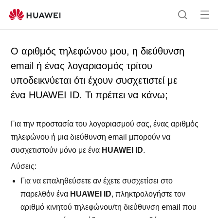
Άν
Α
οιγ
ν
μα
α
Ο αριθμός τηλεφώνου μου, η διεύθυνση
με
ζ
email ή ένας λογαριασμός τρίτου
νο
ή
υποδεικνύεται ότι έχουν συσχετιστεί με
ύ
τ
η
ένα HUAWEI ID. Τι πρέπει να κάνω;
σ
η
Για την προστασία του λογαριασμού σας, ένας αριθμός
τηλεφώνου ή μια διεύθυνση email μπορούν να
συσχετιστούν μόνο με ένα
HUAWEI ID
.
Λύσεις:
Για να επαληθεύσετε αν έχετε συσχετίσει στο
παρελθόν ένα
HUAWEI ID
, πληκτρολογήστε τον
αριθμό κινητού τηλεφώνου/τη διεύθυνση email που