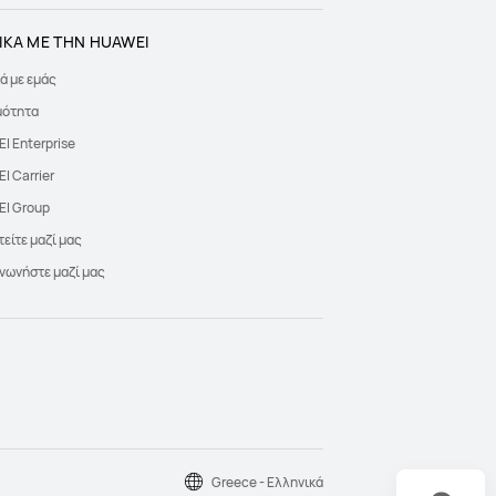
ΙΚΑ ΜΕ ΤΗΝ HUAWEI
ά με εμάς
μότητα
I Enterprise
I Carrier
I Group
είτε μαζί μας
νωνήστε μαζί μας
Greece - Ελληνικά