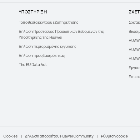
ΥΠΟΣΤΗΡΙΞΗ
ΣΧΕΤ
Τοποθεσία κέντρου εξυπηρέτησης
Σχετικ
Δήλωση Προστασίας Προσωπικών Δεδομένων της
Βιωσι
Υποστήριξης της Huawei
HUAWE
Δήλωση περιορισμένης εγγύησης
HUAWE
Δήλωση προσβασιμότητας
HUAWE
The EU Data Act
Εργαστ
Επικοι
Cookies
Δήλωση απορρήτου Huawei Community
Ρύθμιση cookie