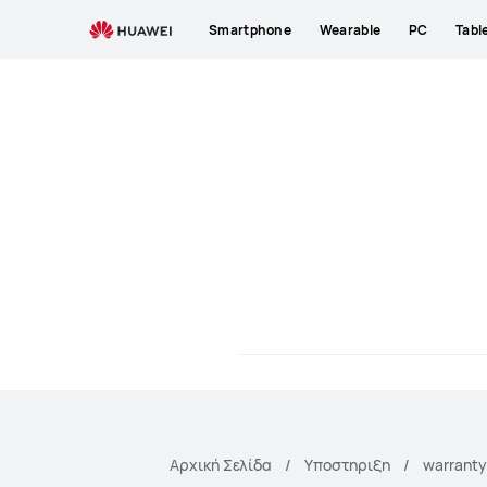
laptops
Smartphone
Wearable
PC
Tabl
Αρχική Σελίδα
Υποστηριξη
warranty 