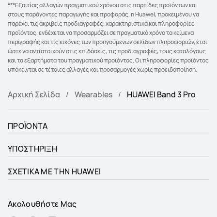
***Εξαιτίας αλλαγών πραγματικού χρόνου στις παρτίδες προϊόντων και
στους παράγοντες παραγωγής και προφοράς, η Huawei, προκειμένου να
παρέχει τις ακριβείς προδιαγραφές, χαρακτηριστικά και πληροφορίες
προϊόντος, ενδέχεται να προσαρμόζει σε πραγματικό χρόνο τα κείμενα
περιγραφής και τις εικόνες των προηγούμενων σελίδων πληροφοριών, έτσι
ώστε να αντιστοιχούν στις επιδόσεις, τις προδιαγραφές, τους καταλόγους
και τα εξαρτήματα του πραγματικού προϊόντος. Οι πληροφορίες προϊόντος
υπόκεινται σε τέτοιες αλλαγές και προσαρμογές χωρίς προειδοποίηση.
Αρχική Σελίδα
Wearables
HUAWEI Band 3 Pro
ΠΡΟΪΟΝΤΑ
ΥΠΟΣΤΗΡΙΞΗ
ΣΧΕΤΙΚΑ ΜΕ ΤΗΝ HUAWEI
Ακολουθήστε Μας