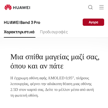
HUAWEI
Band
Άνο
Αναζήτ
3
μεν
Clo
Pro
HUAWEI Band 3 Pro
Αγορα
Χαρακτηριστικά
Προδιαγραφές
Μια σπίθα μαγείας μαζί σας,
όπου και αν πάτε
Η έγχρωμη οθόνη αφής AMOLED 0,95”, πλήρους
λειτουργίας, φέρνει την αδιάκοπη θέαση μιας οθόνης
2.5D στον καρπό σας. Δείτε το μέλλον μέσα από αυτή
τη φωτεινή οθόνη.