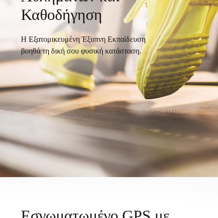
Καθοδήγηση
Η Eξατομικευμένη Έξυπνη Εκπαίδευση
βοηθά τη δική σου φυσική κατάσταση.
Εσνωματωμένο GPS με