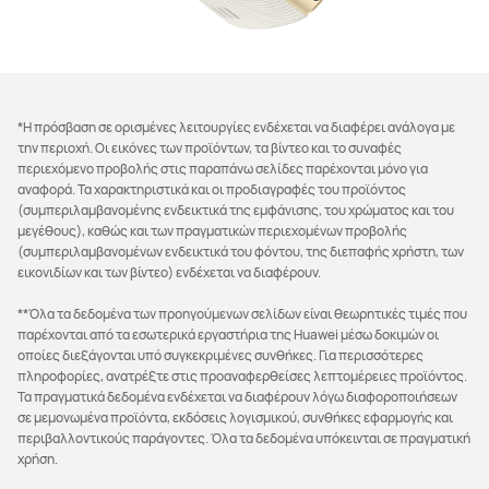
*Η πρόσβαση σε ορισμένες λειτουργίες ενδέχεται να διαφέρει ανάλογα με
την περιοχή. Οι εικόνες των προϊόντων, τα βίντεο και το συναφές
περιεχόμενο προβολής στις παραπάνω σελίδες παρέχονται μόνο για
αναφορά. Τα χαρακτηριστικά και οι προδιαγραφές του προϊόντος
(συμπεριλαμβανομένης ενδεικτικά της εμφάνισης, του χρώματος και του
μεγέθους), καθώς και των πραγματικών περιεχομένων προβολής
(συμπεριλαμβανομένων ενδεικτικά του φόντου, της διεπαφής χρήστη, των
εικονιδίων και των βίντεο) ενδέχεται να διαφέρουν.
**Όλα τα δεδομένα των προηγούμενων σελίδων είναι θεωρητικές τιμές που
παρέχονται από τα εσωτερικά εργαστήρια της Huawei μέσω δοκιμών οι
οποίες διεξάγονται υπό συγκεκριμένες συνθήκες. Για περισσότερες
πληροφορίες, ανατρέξτε στις προαναφερθείσες λεπτομέρειες προϊόντος.
Τα πραγματικά δεδομένα ενδέχεται να διαφέρουν λόγω διαφοροποιήσεων
σε μεμονωμένα προϊόντα, εκδόσεις λογισμικού, συνθήκες εφαρμογής και
περιβαλλοντικούς παράγοντες. Όλα τα δεδομένα υπόκεινται σε πραγματική
χρήση.