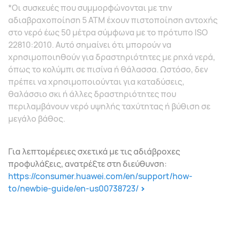
*Οι συσκευές που συμμορφώνονται με την
αδιαβραχοποίηση 5 ATM έχουν πιστοποίηση αντοχής
στο νερό έως 50 μέτρα σύμφωνα με το πρότυπο ISO
22810:2010. Αυτό σημαίνει ότι μπορούν να
χρησιμοποιηθούν για δραστηριότητες με ρηχά νερά,
όπως το κολύμπι σε πισίνα ή θάλασσα. Ωστόσο, δεν
πρέπει να χρησιμοποιούνται για καταδύσεις,
θαλάσσιο σκι ή άλλες δραστηριότητες που
περιλαμβάνουν νερό υψηλής ταχύτητας ή βύθιση σε
μεγάλο βάθος.
Για λεπτομέρειες σχετικά με τις αδιάβροχες
προφυλάξεις, ανατρέξτε στη διεύθυνση:
https://consumer.huawei.com/en/support/how-
to/newbie-guide/en-us00738723/