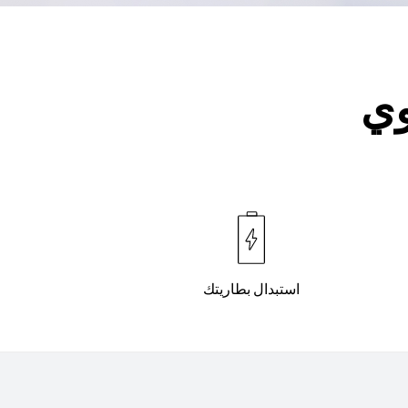
وي
استبدال بطاريتك