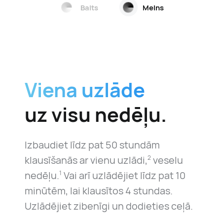
Balts
Melns
Viena uzlāde
uz visu nedēļu.
Izbaudiet līdz pat 50 stundām
klausīšanās ar vienu uzlādi,
veselu
2
nedēļu.
Vai arī uzlādējiet līdz pat 10
1
minūtēm, lai klausītos 4 stundas.
Uzlādējiet zibenīgi un dodieties ceļā.