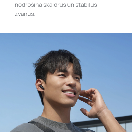
nodrošina skaidrus un stabilus
zvanus.