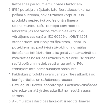
lietošanas paradumiem un vides faktoriem.
IP54 putekļu un šļakatu izturība attiecas tikai uz
pašām austiņām, nevis uzlādes korpusu. Šis
produkts nepiedāvā profesionāla līmeņa
ūdensizturību, taču, testējot kontrolētos
laboratorijas apstākļos, tam ir piešķirts IP54
vērtējums saskaņā ar IEC 60529 un GB/T 4208
standartiem. Izturība pret šļakatām, ūdeni un
putekļiem nav pastāvīgi stāvokļi, un normālas
lietošanas laikā izturība laika gaitā var samazināties.
Izvairieties no ierīces uzlādes mitrā vidē. Šķidruma
radīti bojājumi netiek segti ar garantiju. Pēc
treniņiem ieteicams austiņas noslaucīt.
Faktiskais produkta svars var atšķirties atkarībā no
konfigurācijas un ražošanas procesa.
Dati iegūti Huawei laboratorijās. Faktiskā valkāšanas
pieredze var atšķirties atkarībā no lietotāja auss
formas.
Akumulatora darbības laika dati ir iegūti Huawei