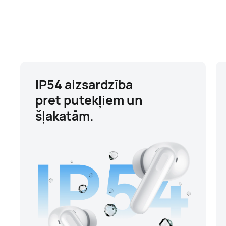
IP54 aizsardzība
pret putekļiem un
šļakatām.