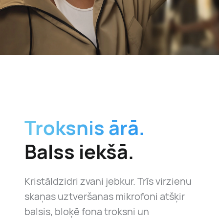
Troksnis ārā.
Balss iekšā.
Kristāldzidri zvani jebkur. Trīs virzienu
skaņas uztveršanas mikrofoni atšķir
balsis, bloķē fona troksni un