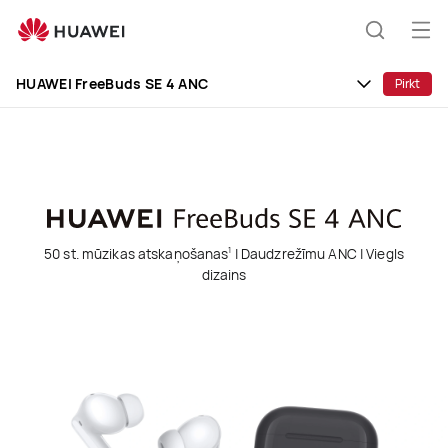
HUAWEI
FreeBuds
Atv
Meklēša
SE
izvē
4
HUAWEI FreeBuds SE 4 ANC
Pirkt
ANC
50 st. mūzikas atskaņošanas
| Daudzrežīmu ANC | Viegls
1
dizains