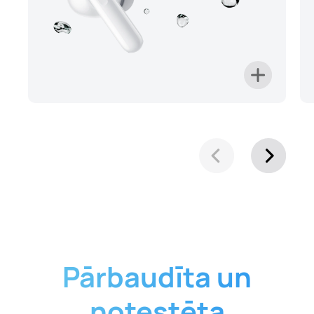
Pārbaudīta un
notestēta