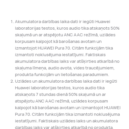
Akumulatora darbības laika dati ir iegūti Huawei
laboratorijas testos, kuros audio tika atskaņots 50%
skaļumā un ar atspējotu ANC AAC režīmā, uzlādes
korpusam kalpojot kā barošanas avotam un
izmantojot HUAWEI Pura 70. Citām funkcijām tika
izmantoti noklusējuma iestatījumi. Faktiskais
akumulatora darbības laiks var atšķirties atkarībā no
skaļuma līmeņa, audio avota, vides traucējumiem,
produkta funkcijām un lietošanas paradumiem.
Uzlādes un akumulatora darbības laika dati ir iegūti
Huawei laboratorijas testos, kuros audio tika
atskaņots 7 stundas dienā 50% skaļumā un ar
atspējotu ANC AAC režīmā, uzlādes korpusam
kalpojot kā barošanas avotam un izmantojot HUAWEI
Pura 70. Citām funkcijām tika izmantoti noklusējuma
iestatījumi. Faktiskais uzlādes laiks un akumulatora
darbības laiks var atšķirties atkarībā no produkta,