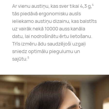
Ar vienu austiņu, kas sver tikai 4,3 g,
4
tās piedāvā ergonomisku ausīs
ieliekamo austiņu dizainu, kas balstīts
uz vairāk nekā 10000 auss kanāla
datu, lai nodrošinātu ērtu lietošanu.
Trīs izmēru ādu saudzējoši uzgaļi
sniedz optimālu piegulumu un
sajūtu.
5