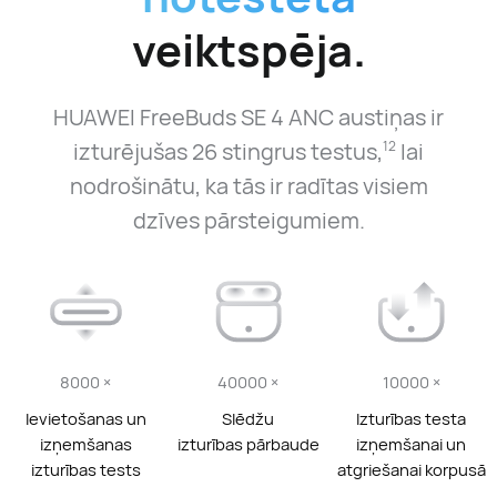
veiktspēja.
HUAWEI FreeBuds SE 4 ANC austiņas ir
izturējušas 26 stingrus testus,
lai
12
nodrošinātu, ka tās ir radītas visiem
dzīves pārsteigumiem.
8000 ×
40000 ×
10000 ×
Ievietošanas un
Slēdžu
Izturības testa
izņemšanas
izturības pārbaude
izņemšanai un
izturības tests
atgriešanai korpusā