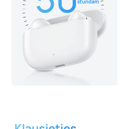
stundām
Klausieties