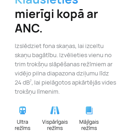
mierīgi kopā ar
ANC.
Izslēdziet fona skaņas, lai izceltu
skaņu bagātību. Izvēlieties vienu no
trim trokšņu slāpēšanas režīmiem ar
vidējo pilna diapazona dziļumu līdz
24 dB
, lai pielāgotos apkārtējās vides
7
trokšņu līmenim.
Ultra
Vispārīgais
Mājīgais
režīms
režīms
režīms