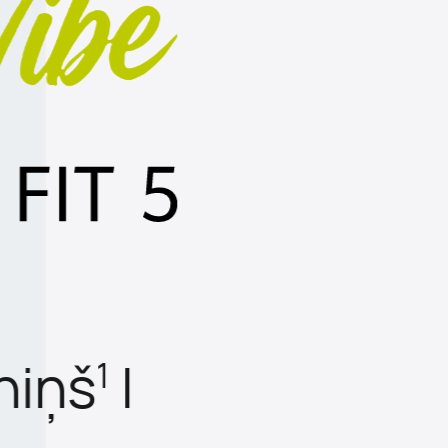
eniņš
|
1