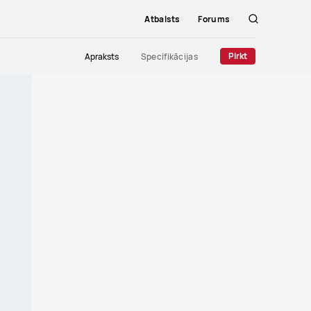
Atbalsts
Forums
Meklēšana
Pirkt
Apraksts
Specifikācijas