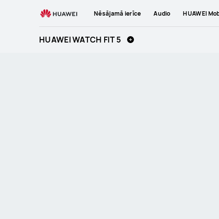
HUAWEI
Nēsājamā ierīce
Audio
HUAWEI Mobi
WATCH
FIT
HUAWEI WATCH FIT 5
5