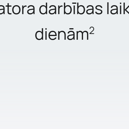
ora darbības laik
dienām
2