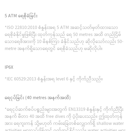
5 ATM ရေစိုခံခြင်း
*ISO 22810:2010 စံနှုန်းအရ 5 ATM အဆင့်သတ်မှတ်ထားသော
ရေစိုခံနိုင်မှုဖြစ်ပြီး ထုတ်ကုန်သည် ရေ 50 metres အထိ တည်ငြိမ်
သောရေဖိအားကို 10 မိနစ်ကြာ ခံနိုင်သည်ဟု ဆိုလိုသော်လည်း 50-
metre အနက်ရှိသောရေတွင် ရေစိုခံသည်ဟု မဆိုလိုပါ။
IP6X
*IEC 60529:2013 စံနှုန်းအရ level 6 နှင့် ကိုက်ညီသည်။
‌ရေငုပ်ခြင်း (40 metres အနက်အထိ)
*ရေငုပ်ဆက်စပ်ပစ္စည်းများအတွက် EN13319 စံနှုန်းနှင့် ကိုက်ညီပြီး
အနက် မီတာ 40 အထိ free dives ကို ပံ့ပိုးပေးသည်။ ဤထုတ်ကုန်
အား ရေကူးကန် သို့မဟုတ် ကမ်းခြေတစ်လျှောက်ရှိ shallow water
activities များလုပ်ချိန်တွင် ဝတ်ဆင်နိုင်သည်။ water activities များ