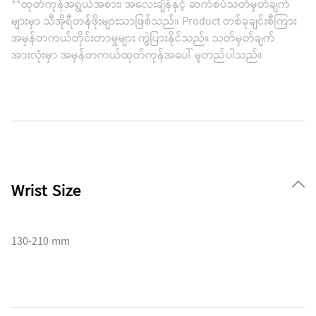
**ထုတ်ကုန်အရွယ်အစား၊ အလေးချိန်နှင့် ဆက်စပ်သတ်မှတ်ချက်
များမှာ သီအိုရီတန်ဖိုးများသာဖြစ်သည်။ Product တစ်ခုချင်းစီကြား
အမှန်တကယ်တိုင်းတာမှုများ ကွဲပြားနိုင်သည်။ သတ်မှတ်ချက်
အားလုံးမှာ အမှန်တကယ်ထုတ်ကုန်အပေါ် မူတည်ပါသည်။
Wrist Size
130-210 mm