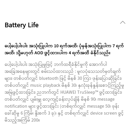
Battery Life
ပေါ့ပေါ့ပါးပါး အသုံးပြုပါက 10 ရက်အထိ၊ ပုံမှန်အသုံးပြုပါက 7 ရက်
အထိ၊ သို့မဟုတ် AOD ဖွင့်ထားပါက 4 ရက်အထိ ခံနိုင်သည်။
ပေါ့ပေါ့ပါးပါး အသုံးပြုမှုဖြင့် ဘက်ထရီခံနိုင်မှုကို အောက်ပါ
အခြေအနေများတွင် စမ်းသပ်ထားသည် : မူလပုံသေသတ်မှတ်ချက်
များ၊ တစ်ပတ်လျှင် bluetooth ဖြင့် မိနစ် 30 ကြာ ဖုန်းပြောဆိုခြင်း၊
တစ်ပတ်လျှင် music playback မိနစ် 30၊ နှလုံးခုန်နှုန်းစောင့်ကြည့်မှု
အမြဲဖွင့်ထားခြင်း၊ ညဘက်တွင် HUAWEI TruSleep™ ဖွင့်ထားခြင်း၊
တစ်ပတ်လျှင် ပျမ်းမျှ လေ့ကျင့်ခန်းလုပ်ချိန် မိနစ် 90၊ message
notification များ ဖွင့်ထားခြင်း (တစ်ရက်လျှင် message 50၊ ဖုန်း
ခေါ်ဆိုမှု 6 ကြိမ်၊ နှိုးစက် 3 ခု)၊ နှင့် တစ်ရက်လျှင် device screen ဖွင့်
မိသည့်အကြိမ် 200။