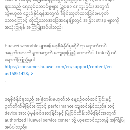
များသည် ရေလုပ်ဆောင်မှုများ (ဥပမာ ရေကူးခြင်း) အတွက်
သို့မဟုတ် ချွေးခံနိုင်ရန်အတွက် ဒီဇိုင်းထုတ်ထားခြင်းမဟုတ်
သောကြောင့် ထိုသို့သောအခြေအနေမျိုးတွင် အခြား strap များကို
အသုံးပြုရန် အကြံပြုအပ်ပါသည်။
Huawei wearable များ၏ ရေစိုခံနိုင်မှုဆိုင်ရာ နောက်ထပ်
အချက်အလက်များအတွက် ကျေးဇူးပြု၍ အောက်ပါ Link သို့ ဝင်
ရောက်ကြည့်ရှုပါ-
https://consumer.huawei.com/en/support/content/en-
us15851428/
.
ရေစိုခံနိုင်မှုသည် အမြဲတမ်းမဟုတ်ဘဲ နေ့စဉ်ဝတ်ဆင်ခြင်းနှင့်
ပွတ်တိုက်မိခြင်းကြောင့် performance ကျဆင်းနိုင်သည်။ သင့်
device အား ပုံမှန်စစ်ဆေးခြင်းနှင့် ပြုပြင်ထိန်းသိမ်းခြင်းအတွက်
authorized Huawei service center သို့ ယူဆောင်သွားရန် အကြံပြု
အပ်ပါသည်။