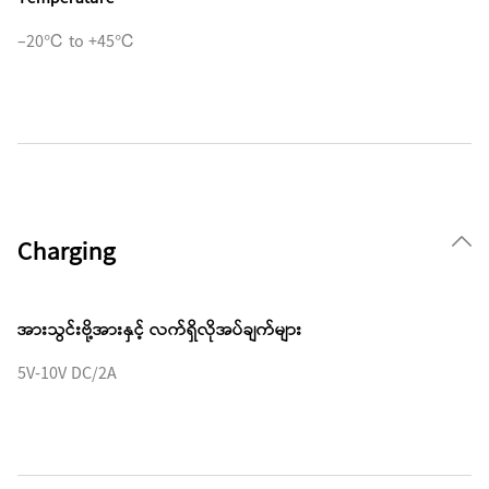
–20℃ to +45℃
Charging
အားသွင်းဗို့အားနှင့် လက်ရှိလိုအပ်ချက်များ
5V-10V DC/2A