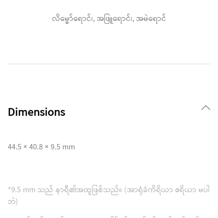
လိမ္မော်ရောင်၊, အဖြူရောင်၊, အမဲရောင်
Dimensions
44.5 × 40.8 × 9.5 mm
*9.5 mm သည် နာရီ၏အထူဖြစ်သည်။ (အာရုံခံကိရိယာ ဧရိယာ မပါ
ဘဲ)