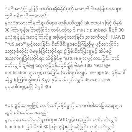
ပုံမှန်အသုံးပြုမှုဖြင့် ဘက်ထရီခံနိုင်မှုကို အောက်ပါအခြေအနေများ
တွင် စမ်းသပ်ထားသည်-
မူလပုံသေသတ်မှတ်ချက်များ၊ တစ်ပတ်လျှင် bluetooth ဖြင့် မိနစ်
30 ကြာ ဖုန်းပြောဆိုခြင်း၊ တစ်ပတ်လျှင် music playback မိနစ် 30၊
နှလုံးခုန်နှုန်းစောင့်ကြည့်မှု အမြဲဖွင့်ထားခြင်း၊ ညဘက်တွင် HUAWEI
TruSleep™ ဖွင့်ထားခြင်း၊ စိတ်ဖိစီးမှုစောင့်ကြည့်မှု ဖွင့်ထားခြင်း၊
သွေးခုန်လှိုင်း ပုံမမှန်ခြင်းဆိုင်ရာ ခွဲခြမ်းစိတ်ဖြာမှုနှင့် အိပ်စဉ်
အသက်ရှူခြင်းဆိုင်ရာ သိရှိနိုင်မှု feature များ ဖွင့်ထားခြင်း၊ တစ်
ပတ်လျှင် ပျမ်းမျှ လေ့ကျင့်ခန်းလုပ်ချိန် မိနစ် 180၊ Message
notification များ ဖွင့်ထားခြင်း (တစ်ရက်လျှင် mesage 50၊ ဖုန်းခေါ်
ဆိုမှု 6 ကြိမ်၊ နှိုးစက် 3 ခု)၊ နှင့် တစ်ရက်လျှင် device screen
စုစုပေါင်းဖွင့်ချိန် မိနစ် 30။
AOD ဖွင့်ထားမှုဖြင့် ဘက်ထရီခံနိုင်မှုကို အောက်ပါအခြေအနေများ
တွင် စမ်းသပ်ထားသည်-
မူလပုံသေသတ်မှတ်ချက်များ၊ AOD ဖွင့်ထားခြင်း၊ တစ်ပတ်လျှင်
bluetooth ဖြင့် မိနစ် 30 ကြာ ဖုန်းပြောဆိုခြင်း၊ တစ်ပတ်လျှင်