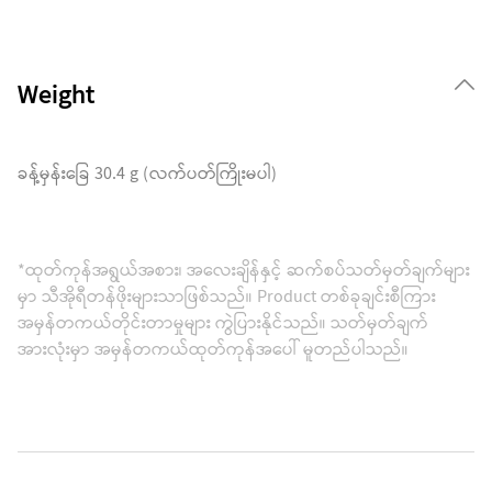
Weight
ခန့်မှန်းခြေ 30.4 g (လက်ပတ်ကြိုးမပါ)
*ထုတ်ကုန်အရွယ်အစား၊ အလေးချိန်နှင့် ဆက်စပ်သတ်မှတ်ချက်များ
မှာ သီအိုရီတန်ဖိုးများသာဖြစ်သည်။ Product တစ်ခုချင်းစီကြား
အမှန်တကယ်တိုင်းတာမှုများ ကွဲပြားနိုင်သည်။ သတ်မှတ်ချက်
အားလုံးမှာ အမှန်တကယ်ထုတ်ကုန်အပေါ် မူတည်ပါသည်။