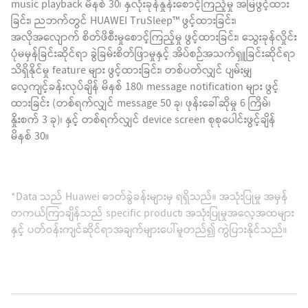
music playback မိနစ် 30၊ နှလုံးခုန်နှုန်းစောင့်ကြည့်မှု အမြဲဖွင့်ထား
ခြင်း၊ ညဘက်တွင် HUAWEI TruSleep™ ဖွင့်ထားခြင်း၊
အလိုအလျောက် စိတ်ဖိစီးမှုစောင့်ကြည့်မှု ဖွင့်ထားခြင်း၊ သွေးခုန်လှိုင်း
ပုံမမှန်ခြင်းဆိုင်ရာ ခွဲခြမ်းစိတ်ဖြာမှုနှင့် အိပ်စဉ်အသက်ရှူခြင်းဆိုင်ရာ
သိရှိနိုင်မှု feature များ ဖွင့်ထားခြင်း၊ တစ်ပတ်လျှင် ပျမ်းမျှ
လေ့ကျင့်ခန်းလုပ်ချိန် မိနစ် 180၊ message notification များ ဖွင့်
ထားခြင်း (တစ်ရက်လျှင် message 50 ခု၊ ဖုန်းခေါ်ဆိုမှု 6 ကြိမ်၊
နှိုးစက် 3 ခု)၊ နှင့် တစ်ရက်လျှင် device screen စုစုပေါင်းဖွင့်ချိန်
မိနစ် 30။
*Data သည် Huawei ဓာတ်ခွဲခန်းများမှ ရရှိသည်။ အသုံးပြုမှု အမှန်
တကယ်ကြာချိန်သည် specific product၊ အသုံးပြုမှုအလေ့အထများ
နှင့် ပတ်ဝန်းကျင်ဆိုင်ရာအချက်များပေါ်မူတည်၍ ကွဲပြားနိုင်သည်။