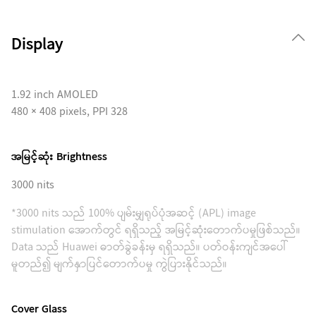
Display
1.92 inch AMOLED
480 × 408 pixels, PPI 328
အမြင့်ဆုံး Brightness
3000 nits
*3000 nits သည် 100% ပျမ်းမျှရုပ်ပုံအဆင့် (APL) image
stimulation အောက်တွင် ရရှိသည့် အမြင့်ဆုံးတောက်ပမှုဖြစ်သည်။
Data သည် Huawei ဓာတ်ခွဲခန်းမှ ရရှိသည်။ ပတ်ဝန်းကျင်အပေါ်
မူတည်၍ မျက်နှာပြင်တောက်ပမှု ကွဲပြားနိုင်သည်။
Cover Glass