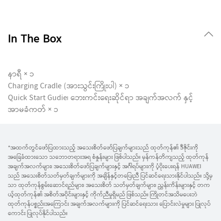
In The Box
နာရီ × ၁
Charging Cradle (အားသွင်းကြိုးပါ) × ၁
Quick Start Gudie၊ ဘေးကင်းရေးဆိုင်ရာ အချက်အလက် နှင့်
အာမခံကတ် × ၁
*အထက်တွင်ဖော်ပြထားသည့် အသေးစိတ်ဖော်ပြချက်များသည် ထုတ်ကုန်၏ ဒီဇိုင်းကို
အခြေခံထားသော သဘောတရားအရ စံနှုန်းများ ဖြစ်ပါသည်။ မှန်ကန်တိကျသည့် ထုတ်ကုန်
အချက်အလက်များ၊ အသေးစိတ်ဖော်ပြချက်များနှင့် အင်္ဂါရပ်များကို ပံ့ပိုးပေးရန် HUAWEI
သည် အသေးစိတ်သတ်မှတ်ချက်များကို အချိန်နှင့်တပြေးညီ ပြင်ဆင်ရေးသားနိုင်ပါသည်။ သို့မှ
သာ ထုတ်ကုန်စွမ်းဆောင်ရည်များ၊ အသေးစိတ် သတ်မှတ်ချက်များ၊ ညွှန်းကိန်းများနှင့် တက
ယ့်ထုတ်ကုန်၏ အစိတ်အပိုင်းများနှင့် ကိုက်ညီမှုရှိမည် ဖြစ်သည်။ ကြိုတင်အသိမပေးဘဲ
ထုတ်ကုန်ပစ္စည်းအကြောင်း အချက်အလက်များကို ပြင်ဆင်ရေးသား ပြောင်းလဲမှုများ ပြုလုပ်
ကောင်း ပြုလုပ်နိုင်ပါသည်။