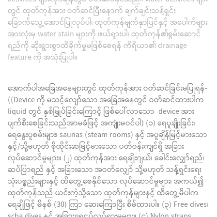
တွင် ထုတ်ကုန်အား ဝတ်ဆင်ပြီးနောက် ချက်ချင်းသန့်ရှင်း
ခြောက်သွေ့အောင်ပြုလုပ်ပါ၊ ထုတ်ကုန်မျက်နှာပြင်နှင့် အပေါက်များ
အားလုံးမှ water stain များကို ဖယ်ရှားပါ၊ ထုတ်ကုန်၏စွမ်းဆောင်
ရည်ကို ဆိုးရွားစွာထိခိုက်မှုမဖြစ်စေရန် ကိရိယာ၏ drainage
feature ကို အသုံးပြုပါ။
အောက်ပါအခြေအနေများတွင် ထုတ်ကုန်အား ဝတ်ဆင်ခြင်းမပြုရန်-
((Device ကို မသင့်လျော်သော အခြေအနေတွင် ဝတ်ဆင်ထားပါက
liquid တွင် နှစ်မြှုပ်ခြင်းကြောင့် ဖြစ်ပေါ်လာသော device အား
ပျက်စီးစေခြင်းသည်အာမခံဖြင့် အကျုံးမဝင်ပါ) (၁) ရေပူချိုးခြင်း၊
ရေနွေးပူစမ်းများ၊ saunas (steam rooms) နှင့် အပူချိန်မြင့်မားသော
နှင့်/သို့မဟုတ် စိုထိုင်းဆမြင့်မားသော ပတ်ဝန်းကျင်ရှိ အခြား
လုပ်ဆောင်မှုများ။ (၂) ထုတ်ကုန်အား ရေချိုးဂျယ်၊ ခေါင်းလျှော်ရည်၊
ဆပ်ပြာရည် နှင့် အခြားသော အဝတ်လျှော် သို့မဟုတ် သန့်ရှင်းရေး
သုံးပစ္စည်းများနှင့် ထိတွေ့စေနိုင်သော လုပ်ဆောင်မှုများ၊ အကယ်၍
ထုတ်ကုန်သည် ယင်းကဲ့သို့သော ထုတ်ကုန်များနှင့် ထိတွေ့မိပါက
ရေချိုဖြင့် မိနစ် (30) ကြာ ဆေးကြောပြီး စိမ်ထားပါ။ (၃) Free dives၊
scba dives နှင့် အခြားရေငုပ်လှုပ်ရှားမှုများ။ (၄) Nylon straps