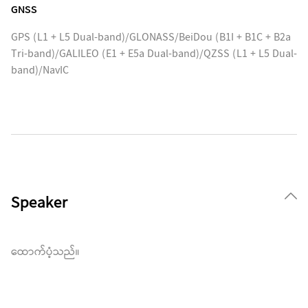
GNSS
GPS (L1 + L5 Dual-band)/GLONASS/BeiDou (B1I + B1C + B2a
Tri-band)/GALILEO (E1 + E5a Dual-band)/QZSS (L1 + L5 Dual-
band)/NavIC
Speaker
ထောက်ပံ့သည်။