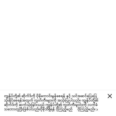
ကျွန်ုပ်တို့၏ ဆိုက်ဒ်ကို ပိုမိုကောင်းမွန်စေရန် နှင့် သင်အဆင်ပြေပြေ
သုံးနိုင်စေရန်အတွက် ကွတ်ကီးများကို အသုံးပြုပါသည်။ ကျွန်ုပ်တို့၏
ဆိုက်ဒ်ကို ဆက်သုံးခြင်းသည် ကျွန်ုပ်တို့၏ ကွတ်ကီးမူဝါဒကို လက်ခံ
သဘောတူပြီးဖြစ်ပါသည်။ပိုမိုသိရှိရန် ပိုကြည့်မည်
ပိုကြည့်မည်။