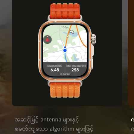
အဆင့်မြင့် antenna များနှင့်
က
စမတ်ကျသော algorithm များဖြင့်