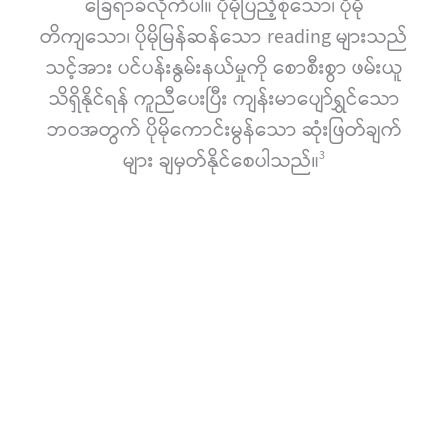
ခြေရာခံလိုက်ပါ။ ပိုမိုပြည့်စုံသော၊ ပိုမို
တိကျသော၊ ပိုမိုမြန်ဆန်သော reading များသည်
သင့်အား ပင်ပန်းနွမ်းနယ်မှုကို စောစီးစွာ ဖမ်းယူ
သိရှိနိုင်ရန် ကူညီပေးပြီး ကျန်းမာပျော်ရွှင်သော
ဘဝအတွက် ပိုမိုကောင်းမွန်သော ဆုံးဖြတ်ချက်
များ ချမှတ်နိုင်စေပါသည်။
3