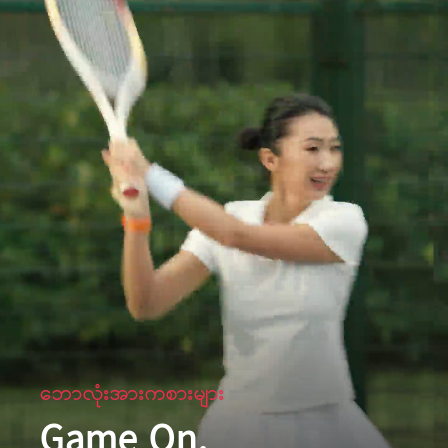
ဘောလုံးအားကစားများ
Game On,