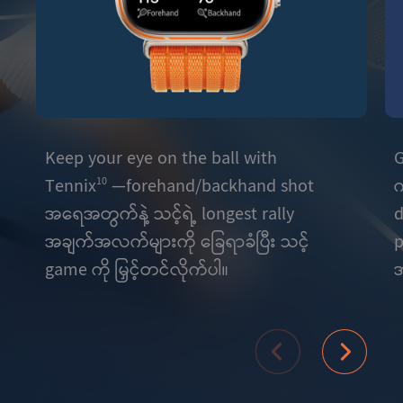
Keep your eye on the ball with
G
Tennix⁠
—forehand/backhand shot
က
10
အရေအတွက်နဲ့ သင့်ရဲ့ longest rally
d
အချက်အလက်များကို ခြေရာခံပြီး သင့်
p
game ကို မြှင့်တင်လိုက်ပါ။
အ