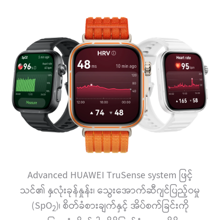
Advanced HUAWEI TruSense system ဖြင့်
သင်၏ နှလုံးခုန်နှုန်း၊ သွေးအောက်ဆီဂျင်ပြည့်ဝမှု
(SpO
)၊ စိတ်ခံစားချက်နှင့် အိပ်စက်ခြင်းကို
2