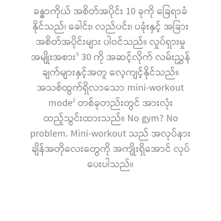
ခန္ဓာကိုယ် အစိတ်အပိုင်း 10 ခုကို ခြေရာခံ
နိုင်သည်၊ ခေါင်း၊ လည်ပင်း၊ ပခုံးနှင့် အခြား
အစိတ်အပိုင်းများ ပါဝင်သည်။ လှုပ်ရှားမှု
အမျိုးအစား
30 ကို အဆင့်လိုက် လမ်းညွှန်
9
ချက်များနှင့်အတူ လေ့ကျင့်နိုင်သည်။
အသစ်ထွက်ရှိလာသော mini-workout
mode
တစ်ခုတည်းတွင် အားလုံး
2
ထည့်သွင်းထားသည်။ No gym? No
problem. Mini-workout သည် အလုပ်နား
ချိန်အတိုလေးတွေကို အကျိုးရှိအောင် လုပ်
ပေးပါသည်။