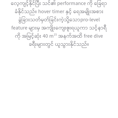
လေ့ကျင့်နိုင်ပြီး သင်၏ performance ကို ခြေရာ
ခံနိုင်သည်။ hover timer နှင့် ရေအမျိုးအစား
ခွဲခြားသတ်မှတ်ခြင်းကဲ့သို့သောpro-level
feature များမှ အကျိုးကျေးဇူးရယူကာ သင့်နာရီ
ကို အမြင့်ဆုံး 40 m
အနက်အထိ free dive
15
ခရီးများတွင် ယူသွားနိုင်သည်။