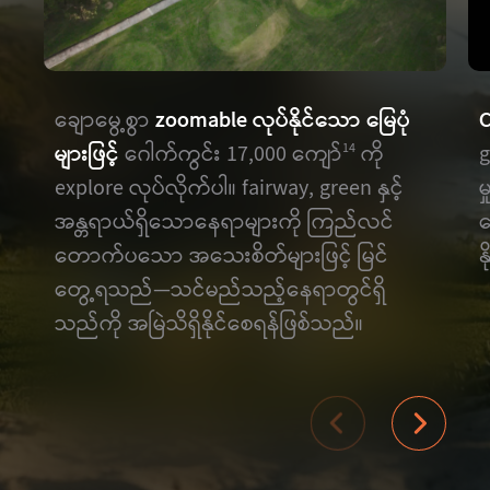
ချောမွေ့စွာ
zoomable လုပ်နိုင်သော မြေပုံ
C
များဖြင့်
ဂေါက်ကွင်း 17,000 ကျော်
ကို
g
14
explore လုပ်လိုက်ပါ။ fairway, green နှင့်
မ
အန္တရာယ်ရှိသောနေရာများကို ကြည်လင်
တ
တောက်ပသော အသေးစိတ်များဖြင့် မြင်
န
တွေ့ရသည်—သင်မည်သည့်နေရာတွင်ရှိ
သည်ကို အမြဲသိရှိနိုင်စေရန်ဖြစ်သည်။