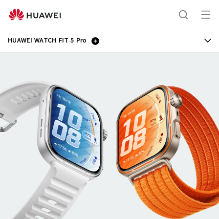
HUAWEI
WATCH
me
ရှာဖွေ
FIT
ကို
5
HUAWEI WATCH FIT 5 Pro
Pro
ဖွ
ရန်
င့်
ပါ