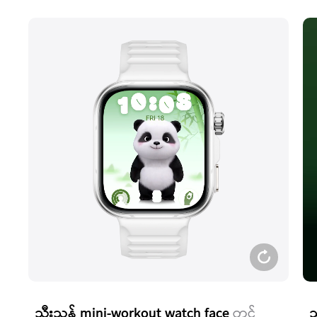
သီးသန့် mini-workout watch face
တွင်
သ