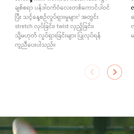
ချစ်စရာ ပန်ဒါဝက်ဝံလေးတစ်ကောင်ပါဝင်
လ
ပြီး သင့်နေ့စဉ်လှုပ်ရှားမှုများ
အတွင်း
လ
2
stretch လုပ်ခြင်း၊ twist လှည့်ခြင်း၊
လ
သို့မဟုတ် လှုပ်ရှားခြင်းများ ပြုလုပ်ရန်
မ
ကူညီပေးပါသည်။