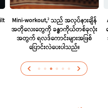
lt
Mini-workout,
သည် အလုပ်နားချိန်
2
အတိုလေးတွေကို ခန္ဓာကိုယ်တစ်ခုလုံး
အတွက် ရလဒ်ကောင်းများအဖြစ်
ပြောင်းလဲပေးပါသည်။