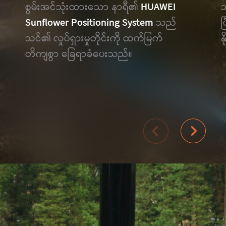
စွမ်းအင်သုံးထားသော နာရီ၏
HUAWEI
သ
Sunflower Positioning System
သည်
ပ
သင်၏ လှုပ်ရှားမှုတိုင်းကို ထက်မြက်
န
တိကျစွာ ခြေရာခံပေးသည်။