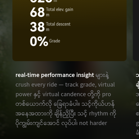
real-time performance insight
များနဲ့
သ
crush every ride — track grade, virtual
ခ
power နှင့် virtual candence တို့ကို pro
အ
တစ်ယောက်လို ခြေရာခံပါ။ သင့်ကိုယ်ဟန်
ပ
အနေအထားကို ချိန်ညှိပြီး သင့် rhythm ကို
စ
ပိုကျွမ်းကျင်အောင် လုပ်ပါ၊ not harder
g
ခ