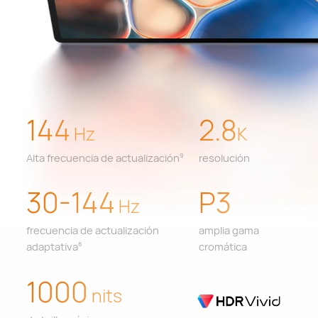
144
2.8
Hz
K
Alta frecuencia de actualización
resolución
9
30-144
P3
Hz
frecuencia de actualización
amplia gama
adaptativa
cromática
8
1000
nits