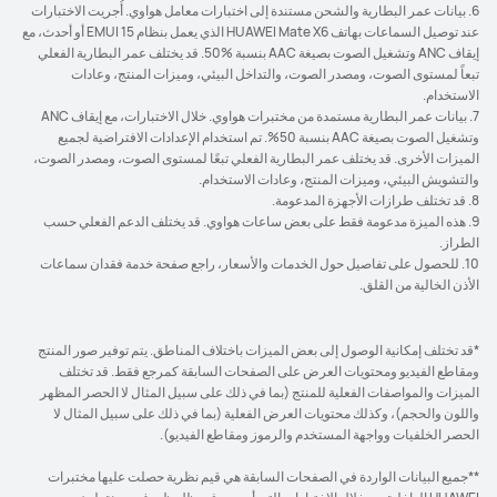
6. بيانات عمر البطارية والشحن مستندة إلى اختبارات معامل هواوي. أُجريت الاختبارات
عند توصيل السماعات بهاتف HUAWEI Mate X6 الذي يعمل بنظام EMUI 15 أو أحدث، مع
إيقاف ANC وتشغيل الصوت بصيغة AAC بنسبة ‎50%‎. قد يختلف عمر البطارية الفعلي
تبعاً لمستوى الصوت، ومصدر الصوت، والتداخل البيئي، وميزات المنتج، وعادات
الاستخدام.
7. بيانات عمر البطارية مستمدة من مختبرات هواوي. خلال الاختبارات، مع إيقاف ANC
وتشغيل الصوت بصيغة AAC بنسبة 50%. تم استخدام الإعدادات الافتراضية لجميع
الميزات الأخرى. قد يختلف عمر البطارية الفعلي تبعًا لمستوى الصوت، ومصدر الصوت،
والتشويش البيئي، وميزات المنتج، وعادات الاستخدام.
8. قد تختلف طرازات الأجهزة المدعومة.
9. هذه الميزة مدعومة فقط على بعض ساعات هواوي. قد يختلف الدعم الفعلي حسب
الطراز.
10. للحصول على تفاصيل حول الخدمات والأسعار، راجع صفحة خدمة فقدان سماعات
الأذن الخالية من القلق.
*قد تختلف إمكانية الوصول إلى بعض الميزات باختلاف المناطق. يتم توفير صور المنتج
ومقاطع الفيديو ومحتويات العرض على الصفحات السابقة كمرجع فقط. قد تختلف
الميزات والمواصفات الفعلية للمنتج (بما في ذلك على سبيل المثال لا الحصر المظهر
واللون والحجم)، وكذلك محتويات العرض الفعلية (بما في ذلك على سبيل المثال لا
الحصر الخلفيات وواجهة المستخدم والرموز ومقاطع الفيديو).
**جميع البيانات الواردة في الصفحات السابقة هي قيم نظرية حصلت عليها مختبرات