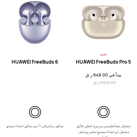
HUAWEI FreeBuds SE 2
تعرّف على المزيد
شراء
جديد
HUAWEI FreeBuds 6
HUAWEI FreeBuds Pro 5
يبدأ في 649.00 ر.ق
699.00 ر.ق
سلسلة FreeClip
جديد
HUAWEI FreeClip 2 Special Edition
مشغل مغناطيسي مزدوج خطي فائق
سائق ديناميكي 11 مم سائق غشاء مستو
يبدأ في 749.00 ر.ق
مشغل ذو غشاء مستوٍ صغير ونحيف