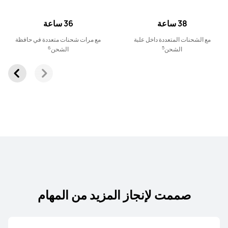
38 ساعة
36 ساعة
مع الشحنات المتعددة داخل علبة
مع مرات شحنات متعددة في حافظة
6
5
الشحن
الشحن
سلسلة FreeArc
HUAWEI FreeArc
تعرّف على المزيد
شراء
صممت لإنجاز المزيد من المهام