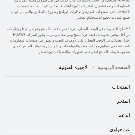
HUAWEI الداخلية من خلال الاختبارات التي أجريت في ظل ظروف معينة. لمزيد من
المعلومات، راجع تفاصيل المنتج المذكورة أعلاه. قد تختلف البيانات الفعلية بسبب
الاختلافات في المنتجات الفردية وإصدارات البرامج وظروف التطبيق والعوامل البيئية.
جميع البيانات تخضع للاستخدام الفعلي.
***نظرًا للتغييرات في الوقت الفعلي التي تتضمن دفعات المنتج وعوامل الإنتاج والإمداد،
من أجل توفير معلومات دقيقة عن المنتج ومواصفاته وميزاته، يجوز لشركة HUAWEI
إجراء تعديلات في الوقت الفعلي على الأوصاف النصية والصور في صفحات المعلومات
السابقة، حتى تتطابق مع أداء المنتج والمواصفات والفهارس ومكونات المنتج الفعلي.
تخضع معلومات المنتج لمثل هذه التغييرات والتعديلات دون إشعار.
الصفحة الرئيسية
الأجهزة الصوتية
المنتجات
المتجر
الدعم
عن هواوي