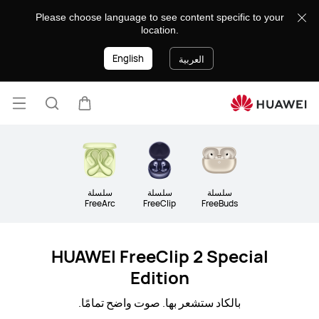
سماعات
Please choose language to see content specific to your
ومكبرات
location.
صوت
English
العربية
فتح
عربة
البحث
القائ
lose
سلسلة
سلسلة
سلسلة
FreeArc
FreeClip
FreeBuds
HUAWEI FreeClip 2 Special
Edition
بالكاد ستشعر بها. صوت واضح تمامًا.