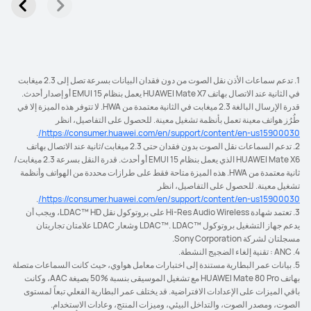
1. تدعم سماعات الأذن نقل الصوت من دون فقدان البيانات بسرعة تصل إلى 2.3 ميغابت
في الثانية عند الاتصال بهاتف HUAWEI Mate X7 يعمل بنظام EMUI 15 أو إصدار أحدث.
قدرة الإرسال البالغة 2.3 ميغابت في الثانية معتمدة من HWA. لا تتوفر هذه الميزة إلا في
طُرُز هواتف معينة تعمل بأنظمة تشغيل معينة. للحصول على التفاصيل، انظر
.
https://consumer.huawei.com/en/support/content/en-us15900030/
2. تدعم السماعات نقل الصوت بدون فقدان حتى 2.3 ميغابت/ثانية عند الاتصال بهاتف
HUAWEI Mate X6 الذي يعمل بنظام EMUI 15 أو أحدث. قدرة النقل بسرعة 2.3 ميغابت/
ثانية معتمدة من HWA. هذه الميزة متاحة فقط على طرازات محددة من الهواتف وأنظمة
تشغيل معينة. للحصول على التفاصيل، انظر
.
https://consumer.huawei.com/en/support/content/en-us15900030/
3. تعتمد شهادة Hi-Res Audio Wireless على بروتوكول نقل ‎LDAC™‎ HD، ويجب أن
يدعم جهاز التشغيل بروتوكول ‎LDAC™‎. ‎LDAC™‎ وشعار LDAC علامتان تجاريتان
مسجلتان لشركة Sony Corporation.
4. ANC : تقنية إلغاء الضجيج النشطة.
5. بيانات عمر البطارية مستندة إلى اختبارات معامل هواوي، حيث كانت السماعات متصلة
بهاتف HUAWEI Mate 80 Pro مع تشغيل الموسيقى بنسبة ‎50%‎ بصيغة AAC، وكانت
باقي الميزات على الإعدادات الافتراضية. قد يختلف عمر البطارية الفعلي تبعاً لمستوى
الصوت، ومصدر الصوت، والتداخل البيئي، وميزات المنتج، وعادات الاستخدام.