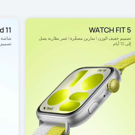
 11
WATCH FIT 5
تصميم خفيف الوزن | تمارين مصغّرة | عمر بطارية يصل 
إلى 10 أيام
تصميم ف