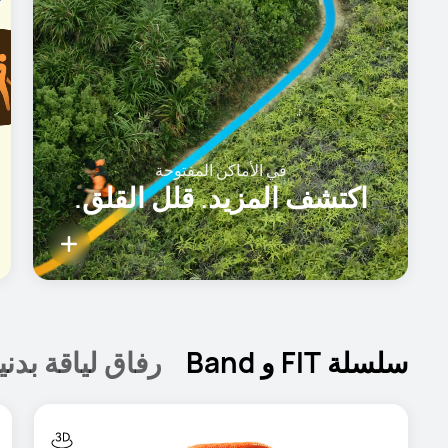
التمارين
كل حركة لها حساب.
سلسلة FIT و Band
رفاق لياقة بدن