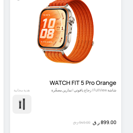
WATCH FIT 5 Pro Orange
شاشة FullView | زجاج ياقوتي | تمارين مصغّرة
هدية مجانية
899.00 ر.ق
949.00 ر.ق