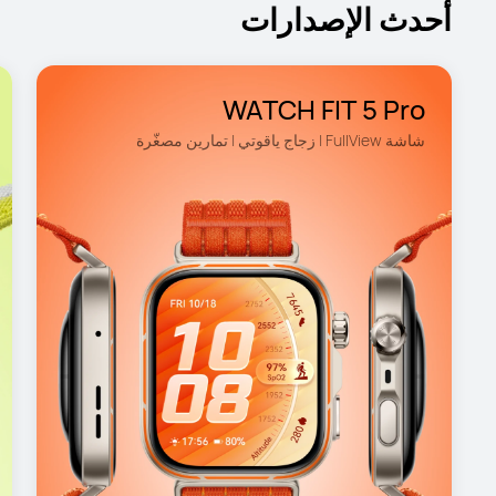
أحدث الإصدارات
WATCH FIT 5 Pro
شاشة FullView | زجاج ياقوتي | تمارين مصغّرة