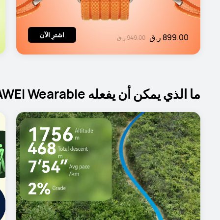
اشترِ الآن
899.00 ر.ق
949.00 ر.ق
ما الذي يمكن أن يفعله HUAWEI Wearable لك؟