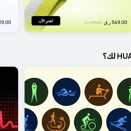
اشترِ الآن
549.00 ر.ق
119.00 ر
599.00 ر.ق