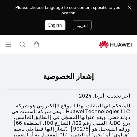
Privacy
Please choose language to see content specific to your
Policy
location.
English
العربية
فتح
عربة
البحث
القائ
lose
إشعار الخصوصية
آخر تحديث: أبريل 2024
المتحكم في البيانات لهذا الموقع الإلكتروني هو شركة
Huawei Technologies LLC ، وهي شركة تأسست في
دولة قطر، ويقع عنوانها المسجَّل في [الطابق الخامس،
برج UDC، المبنى رقم 122، الشارع 100، المنطقة 66]
ورقم التسجيل هو [90275]. (يُشار إليها فيما يلي باسم
"هواوي" أو "نحن" أو الضمير "نا" للمفعول به أو الضمير