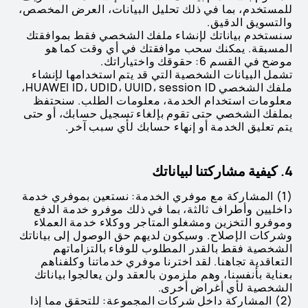
للمستخدم، بما في ذلك تحليل البيانات، العرض المخصص،
والتسويق الدقيق.
سنستخدم بياناتك لإنشاء ملفك الشخصي فقط بموافقتك
المسبقة. يمكنك سحب موافقتك في أي وقت كما هو
موضح في القسم 6: حقوقك واختياراتك.
تشمل البيانات الشخصية التي قد يتم استخدامها لإنشاء
ملفك الشخصي HUAWEI ID، UDID، UUID، session ID،
معلومات استخدام الخدمة، معلومات الطلب. سنحتفظ
بملفك الشخصي حتى تقوم بإلغاء تسجيل حسابك، أو حتى
يتم تعليق الخدمة أو إنهاء حسابك لأي سبب آخر.
4. كيفية مشاركتنا لبياناتك
(1) المشاركة مع موفري الخدمة: نستعين بموفري خدمة
داخليين وأطراف ثالثة، بما في ذلك موفرو خدمة الدفع
وموفرو التخزين ومشغلو المتاجر ووكلاء خدمة العملاء
وشركات الإصلاح. وسيكون لديهم حق الوصول إلى بياناتك
الشخصية فقط بالقدر المطلوب للوفاء بالتزاماتهم
التعاقدية تجاهنا. لقد اخترنا موفري خدماتنا وكلفناهم
بعناية بأنفسنا، وهم ملزمون بالعقد ولن يعالجوا بياناتك
الشخصية لأي أغراض أخرى.
(2) المشاركة داخل شركات المجموعة: للتحقق مما إذا