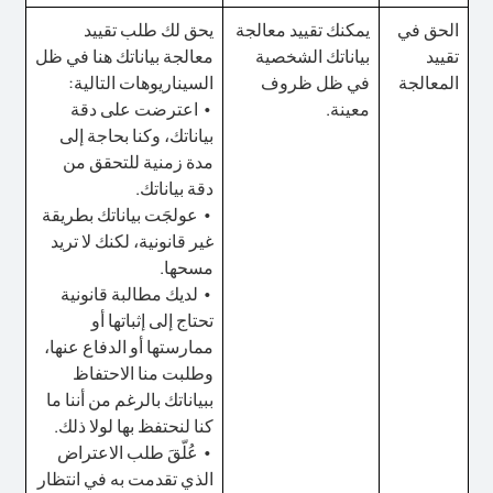
الحق في
يمكنك تقييد معالجة
يحق لك طلب تقييد
تقييد
بياناتك الشخصية
معالجة بياناتك هنا في ظل
المعالجة
في ظل ظروف
السيناريوهات التالية:
معينة.
• اعترضت على دقة
بياناتك، وكنا بحاجة إلى
مدة زمنية للتحقق من
دقة بياناتك.
• عولجَت بياناتك بطريقة
غير قانونية، لكنك لا تريد
مسحها.
• لديك مطالبة قانونية
تحتاج إلى إثباتها أو
ممارستها أو الدفاع عنها،
وطلبت منا الاحتفاظ
ببياناتك بالرغم من أننا ما
كنا لنحتفظ بها لولا ذلك.
• عُلّقَ طلب الاعتراض
الذي تقدمت به في انتظار