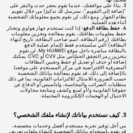
3. بناءً على موافقتك، عندما تقوم بحجز حدث والنقر على
"إضافة إلى التقويم"، سنرسل لك تذكيرًا من خلال تقويم
نظام الجهاز. ومع ذلك، لن نقوم بجمع معلوماتك الشخصية
أثناء هذه العملية.
4. حفظ بطاقة الدفع:
إذا كنت تستخدم جهاز هواوي وتختار
حفظ معلومات بطاقتك، نقوم بمعالجة وتخزين معلومات
بطاقتك (رقم البطاقة، اسم صاحب البطاقة، تاريخ انتهاء
البطاقة) التي ستُستخدم فقط لإتمام عملية الدفع
بالبطاقة مباشرة داخل موقع My HUAWEI. لن نقوم
بتخزين رمز التحقق الحسّاس مثل CVV أو CVC. يمكنك
إضافة أو حذف أو تعديل أو حفظ وتعيين البطاقات
المصرفية الافتراضية في مركز المستخدم على موقعنا.
بالإضافة إلى ذلك، قد نقوم بمعالجة بياناتك الشخصية
حسب الضرورة للامتثال للالتزامات القانونية، بما في ذلك
متطلبات الضرائب والمحاسبة، ولتأسيس أو الدفاع عن
حقوقنا القانونية و/أو لمنع وكشف ومتابعة محاولات
الاحتيال أو الهجمات الإلكترونية المحتملة.
3. كيف نستخدم بياناتك لإنشاء ملفك الشخصي؟
من أجل توفير تجربة مستخدم أفضل وخدمات مخصصة،
قد نقوم باستخدام بياناتك الشخصية لإنشاء ملفات تعريف