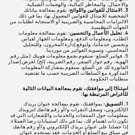
والاحتيال، والمخاطر المالية، والهجمات الشبكية.
3. الامتثال للقوانين واللوائح:
نقوم بمعالجة بياناتك
الشخصية للامتثال للقوانين المعمول بها، بما في ذلك
الالتزامات المحاسبية والضريبية أو الاستجابة لطلبات من
الجهات التنظيمية.
4. تحليل الأعمال والتحسين:
نقوم بمعالجة معلومات
الطلب، ومعلومات الدفع، ومعلومات الجهاز لقياس
وتحسين خدماتنا، ولتوقع إدارة المخزون، وللتحليل
المحاسبي، وتسوية الفواتير من موردينا.
5. فواتير السلع: سنقوم بجمع معلومات هويتك (مثل رقم
الهوية، رقم جواز السفر، رقم الضريبة، إلخ) لغرض إصدار
الفاتورة لك عن السلع. سنقوم بمشاركة المعلومات
المذكورة مع السلطات الضريبية حسب ما تقتضيه
متطلبات الحكومة.
استنادًا إلى موافقتك، نقوم بمعالجة البيانات التالية
للأغراض المرتبطة بها:
1. التسويق:
بموافقتك، نقوم بمعالجة عنوان بريدك
الإلكتروني، وسجل النقرات و/أو رقم هاتفك لتزويدك
بمعلومات حول المنتجات والخدمات والإشعارات التي قد
تكون ذات اهتمام لك، بما في ذلك استبيانات رضا العملاء.
إذا حصلنا على عنوان بريدك الإلكتروني و/أو رقم هاتفك
في سياق بيع السلع أو الخدمات، فقد نستخدم عنوان