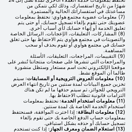
نحتفظ بمعلومات خدمة العملاء الأخرى لمدة تصل إلى 24
شهرًا من تاريخ استفسارك، وذلك لكي نتمكن من
مساعدتك في استفساراتك الحالية والمستمرة.
(7) معلومات عضوية مجتمع هواوي: نحتفظ بمعلومات
عضويتك حتى تقوم بإلغاء تسجيل حسابك، أو حتى يتم
تعليق الخدمة أو إنهاء حسابك لأي أسباب أخرى.
(8) المشاركات، التعليقات، الإعجابات، الرسائل الخاصة
والتصويتات في مجتمع هواوي يتم الاحتفاظ بها حتى تغلق
حسابك في مجتمع هواوي أو تقوم بحذف أو سحب
المساهمة.
(9) التقييمات، المراجعات، التعليقات، الأسئلة
والمراجعات التي تنشرها على صفحات منتجاتنا تُنشر على
موقعنا الإلكتروني تحت اسم مستعار وستظل منشورة
طالما أن الموقع نشط.
(10) معلومات العروض الترويجية أو المسابقات:
سيتم
تخزين جميع البيانات لمدة سنتين من تاريخ انتهاء العرض
الترويجي للجوائز، ثم سيتم حذفها ما لم تكن هناك
التزامات قانونية تتطلب الاحتفاظ بها.
(11) معلومات استخدام الخدمة:
نحتفظ بمعلومات
استخدام الخدمة الخاصة بك لمدة سنتين.
(12) معلومات البطاقة:
إذا اخترت الموافقة، فسنحتفظ
بمعلومات حساب الدفع الخاصة بك حتى تقوم بإلغاء
تسجيل حسابك أو حذفه بشكل استباقي.
(13) استعلام الضمان ومعرف الجهاز:
إذا كنت تستخدم