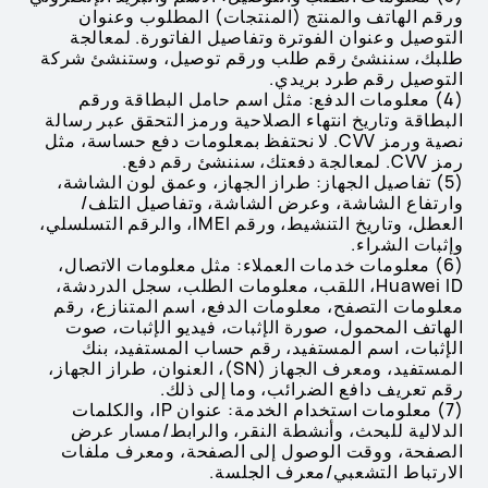
ورقم الهاتف والمنتج (المنتجات) المطلوب وعنوان
التوصيل وعنوان الفوترة وتفاصيل الفاتورة. لمعالجة
طلبك، سننشئ رقم طلب ورقم توصيل، وستنشئ شركة
التوصيل رقم طرد بريدي.
(4) معلومات الدفع: مثل اسم حامل البطاقة ورقم
البطاقة وتاريخ انتهاء الصلاحية ورمز التحقق عبر رسالة
نصية ورمز CVV. لا نحتفظ بمعلومات دفع حساسة، مثل
رمز CVV. لمعالجة دفعتك، سننشئ رقم دفع.
(5) تفاصيل الجهاز: طراز الجهاز، وعمق لون الشاشة،
وارتفاع الشاشة، وعرض الشاشة، وتفاصيل التلف/
العطل، وتاريخ التنشيط، ورقم IMEI، والرقم التسلسلي،
وإثبات الشراء.
(6) معلومات خدمات العملاء: مثل معلومات الاتصال،
Huawei ID، اللقب، معلومات الطلب، سجل الدردشة،
معلومات التصفح، معلومات الدفع، اسم المتنازع، رقم
الهاتف المحمول، صورة الإثبات، فيديو الإثبات، صوت
الإثبات، اسم المستفيد، رقم حساب المستفيد، بنك
المستفيد، ومعرف الجهاز (SN)، العنوان، طراز الجهاز،
رقم تعريف دافع الضرائب، وما إلى ذلك.
(7) معلومات استخدام الخدمة: عنوان IP، والكلمات
الدلالية للبحث، وأنشطة النقر، والرابط/مسار عرض
الصفحة، ووقت الوصول إلى الصفحة، ومعرف ملفات
الارتباط التشعبي/معرف الجلسة.