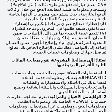
CVV. نقدم خيارات دفع عبر طرف ثالث (مثل PayPal)
ونستخدم معلومات طلبك لمعالجة الدفع من خلال وكالات
الدفع الخارجية، حيث سيتم جمع معلومات الدفع الخاصة
بك عبر صفحة منبثقة من وكالة الدفع الخارجية.
(3) إخطارك: نعالج عنوان بريدك الإلكتروني لإشعارك
عندما تكون سلعة طلبتها في المخزون ومتاحة للشراء.
(4) تقديم خدمة العملاء بما في ذلك، الإصلاحات ضمن
الضمان: للتحقق مما إذا كان جهازك خاضعًا للضمان
المحدود لشركة هواوي أم لا وإصلاح الأجهزة ضمن الضمان
إضافة إلى التواصل معك بشأن الإصلاح الخاص بك، نعالج
تفاصيل جهازك ومعلومات خدمات العملاء.
استنادًا إلى مصالحنا المشروعة، نقوم بمعالجة البيانات
التالية للأغراض المرتبطة بها:
1. استفسارات العملاء:
نقوم بمعالجة معلومات حساب
HUAWEI ID الخاصة بك ومعلومات خدمة العملاء
لمساعدتك في الأسئلة والاستفسارات والطلبات
والمرتجعات وحل المشكلات والأسئلة الشائعة وجميع
استفسارات العملاء الأخرى.
2. الوقاية من الاحتيال والمراقبة:
نقوم بمعالجة معلومات
حساب HUAWEI ID الخاصة بك، ومعلومات الطلب،
ومعلومات الدفع، ومعلومات عن المرتجعات، ومعلومات
الجهاز لحماية أمان الدفع، واكتشاف ومنع السرقة،