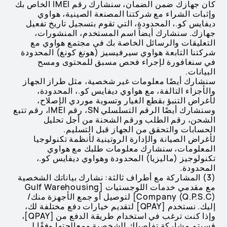
كان جهازك ضمن الضمان، سنشارك رقم IMEI الخاص بك
وإثبات الشراء مع شركتنا المصنعة الصينية، هواوي
ديفايس كو.، المحدودة، التي تقوم بتسجيل تاريخ تفعيل
جهازك. سنشارك أيضاً اسم المستخدم، المنشورات،
التعليقات والرسائل الخاصة بك في مجتمع هواوي مع
شركتنا التابعة هواوي سيرفيسيز (هونغ كونغ) المحدودة
في سنغافورة لإجراء فحص مسبق للمحتوى ومسح
البيانات.
سنشارك أيضًا معلومات غير شخصية، مثل طراز الجهاز
والأجزاء التالفة، مع هواوي ديفايس كو.، المحدودة،
لأغراض التنبؤ بقطع الغيار وتسوية موردي الإصلاح،
وسنشارك أيضًا الرقم التسلسلي SN، رقم IMEI، رقم تتبع
الشحن، رقم الطلب ورقم الشحنة من أجل تحليل
الحسابات والتحقق من الجهاز قبل التسليم.
لأغراض الصيانة والإدارة الروتينية لأنظمة تكنولوجيا
المعلومات، سنشارك معلومات طلبك مع هواوي
تكنولوجيز (ماليزيا) المحدودة وهواوي ديفايس كو.،
المحدودة.
(3) المشاركة مع أطراف ثالثة: نشارك بياناتك الشخصية
مع مقدمي خدمات اللوجستيات [Gulf Warehousing
Company (Q.P.S.C)] لتوصيل أو جمع الأجهزة منك/
إليك. نستخدم [QPAY] لتقديم خيارات دفع مختلفة لك،
وإذا كنت ترغب في استخدام طريقة الدفع من [QPAY]،
فسيتم مشاركة تفاصيلك الشخصية ومعالجتها وفقًا لـ