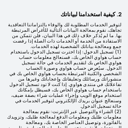
2. كيفية استخدامنا لبياناتك
لتوفير الخدمات المطلوبة لك والوفاء بالتزاماتنا التعاقدية
تجاهك، نقوم بمعالجة البيانات التالية للأغراض المرتبطة
بها. ما لم يُذكر خلاف ذلك في هذا البيان، فلن تتمكن من
الاستفادة من الخدمة أو الخدمات ذات الصلة إذا رفضت
جمع ومعالجة بياناتك الشخصية لهذه الخدمات.
(1) تسجيل الدخول: إذا اخترت تسجيل الدخول باستخدام
حساب هواوي الخاص بك، فسنعالج معلومات حساب
هواوي الخاص بك لتقديم الخدمات في حالة تسجيل
الدخول. سيُعرض حساب هواوي وصورة الحساب
الشخصي والكنية المرتبطة بحساب هواوي الخاص بك في
منشوراتك ورسائلك وتعليقاتك وإعجاباتك وغيرها من
تفاعلاتك في منتدى هواوي. إذا كنت لا تود تسجيل الدخول
باستخدام حساب هواوي الخاص بك، فسيظل بإمكانك
استخدام موقع الويب وإجراء عمليات شراء بصفة ضيف،
وسنعالج عنوان بريدك الإلكتروني لتوفير الخدمات في
حالة تسجيل الدخول.
(2) الشراء والتوصيل عبر الإنترنت: نقوم بمعالجة
معلومات طلبك ومعلومات الدفع لمعالجة طلبك، وتزويدك
بالفاتورة، وتوصيل العناصر الخاصة بك، ومعالجة
المرتجعات. لا نقوم بتخزين المعلومات الحساسة مثل رمز