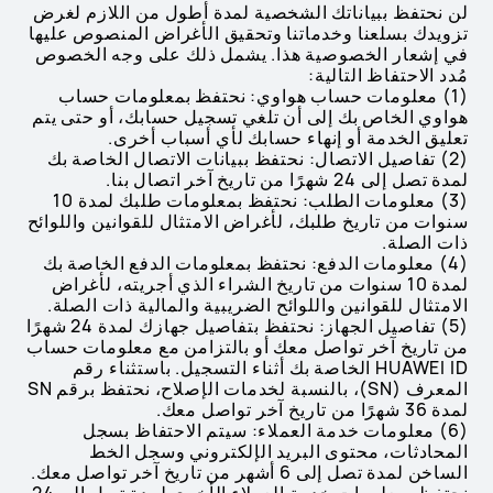
لن نحتفظ ببياناتك الشخصية لمدة أطول من اللازم لغرض
تزويدك بسلعنا وخدماتنا وتحقيق الأغراض المنصوص عليها
في إشعار الخصوصية هذا. يشمل ذلك على وجه الخصوص
مُدد الاحتفاظ التالية:
(1) معلومات حساب هواوي: نحتفظ بمعلومات حساب
هواوي الخاص بك إلى أن تلغي تسجيل حسابك، أو حتى يتم
تعليق الخدمة أو إنهاء حسابك لأي أسباب أخرى.
(2) تفاصيل الاتصال: نحتفظ ببيانات الاتصال الخاصة بك
لمدة تصل إلى 24 شهرًا من تاريخ آخر اتصال بنا.
(3) معلومات الطلب: نحتفظ بمعلومات طلبك لمدة 10
سنوات من تاريخ طلبك، لأغراض الامتثال للقوانين واللوائح
ذات الصلة.
(4) معلومات الدفع: نحتفظ بمعلومات الدفع الخاصة بك
لمدة 10 سنوات من تاريخ الشراء الذي أجريته، لأغراض
الامتثال للقوانين واللوائح الضريبية والمالية ذات الصلة.
(5) تفاصيل الجهاز: نحتفظ بتفاصيل جهازك لمدة 24 شهرًا
من تاريخ آخر تواصل معك أو بالتزامن مع معلومات حساب
HUAWEI ID الخاصة بك أثناء التسجيل. باستثناء رقم
المعرف (SN)، بالنسبة لخدمات الإصلاح، نحتفظ برقم SN
لمدة 36 شهرًا من تاريخ آخر تواصل معك.
(6) معلومات خدمة العملاء: سيتم الاحتفاظ بسجل
المحادثات، محتوى البريد الإلكتروني وسجل الخط
الساخن لمدة تصل إلى 6 أشهر من تاريخ آخر تواصل معك.