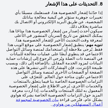
8. التحديثات على هذا الإشعار
إذا حدّثنا إشعار الخصوصية هذا، فسنعلمك مسبقًا بأي
تغييرات جوهرية ستؤثر في كيفية معالجة بياناتك
الشخصية، عن طريق البريد الإلكتروني أو الاتصال بك
مباشرة بخلاف ذلك.
سيكون أحدث إصدار من إشعار الخصوصية هذا متاحًا هنا.
يمكنك التحقق من تاريخ السريان المنشور في الأعلى
لمعرفة وقت التحديث الأخير لإشعار الخصوصية هذا.
تنويه مهم:
ينطبق إشعار الخصوصية على موقع الويب هذا
فقط. يُرجى ملاحظة أن استخدامك لمنصة وسائل التواصل
الاجتماعي قد ينطوي أيضًا على عمليات معالجة للبيانات
في المنصة ذات الصلة ويُرجى الرجوع إلى إرشادات حماية
البيانات لمزود الخدمة المقابل. بالإضافة إلى ذلك، وبسبب
طبيعة الإنترنت، فإن المشاركات التي تنشرها على هذه
الصفحة أو الصفحات الأخرى لمنصة وسائل التواصل
الاجتماعي تكون متاحة حول العالم. للتعرّف على
التزامات الخصوصية الخاصة بنا فيما يتعلق بالمنتجات
والخدمات الأخرى، يُرجى الاطلاع على إشعار الخصوصية
المعمول به لتلك المنتجات والخدمات. إذا أردت معرفة
المزيد حول التزامات الخصوصية الخاصة بشركة هواوي
بشكل عام، فتُرجى قراءة
بيان الخصوصية لمجموعة
أعمال المستهلكين من هواوي
.