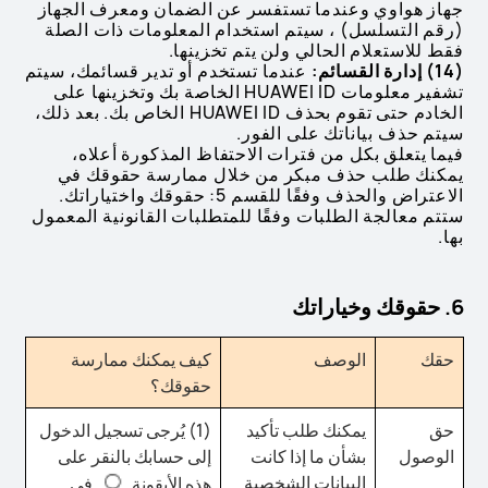
جهاز هواوي وعندما تستفسر عن الضمان ومعرف الجهاز
(رقم التسلسل) ، سيتم استخدام المعلومات ذات الصلة
فقط للاستعلام الحالي ولن يتم تخزينها.
(14) إدارة القسائم:
عندما تستخدم أو تدير قسائمك، سيتم
تشفير معلومات HUAWEI ID الخاصة بك وتخزينها على
الخادم حتى تقوم بحذف HUAWEI ID الخاص بك. بعد ذلك،
سيتم حذف بياناتك على الفور.
فيما يتعلق بكل من فترات الاحتفاظ المذكورة أعلاه،
يمكنك طلب حذف مبكر من خلال ممارسة حقوقك في
الاعتراض والحذف وفقًا للقسم 5: حقوقك واختياراتك.
ستتم معالجة الطلبات وفقًا للمتطلبات القانونية المعمول
بها.
6. حقوقك وخياراتك
حقك
الوصف
كيف يمكنك ممارسة
حقوقك؟
حق
يمكنك طلب تأكيد
(1) يُرجى تسجيل الدخول
الوصول
بشأن ما إذا كانت
إلى حسابك بالنقر على
البيانات الشخصية
هذه الأيقونة
في