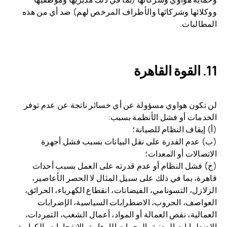
ووكلائها وشركائها والأطراف المرخص لهم) ضد أي من هذه
المطالبات.
القوة القاهرة
لن تكون هواوي مسؤولة عن أي خسائر ناتجة عن عدم توفر
الخدمات أو فشل الأنظمة بسبب:
(أ) إيقاف النظام للصيانة؛
(ب) عدم القدرة على نقل البيانات بسبب فشل أجهزة
الاتصالات أو المعدات؛
(ج) فشل النظام أو عدم قدرته على العمل بسبب أحداث
قاهرة، بما في ذلك على سبيل المثال لا الحصر الأعاصير،
الزلازل، التسونامي، الفيضانات، انقطاع الكهرباء، الحرائق،
العواصف، الحروب، الاضطرابات السياسية، الإضرابات
العمالية، نقص العمالة أو المواد، أعمال الشغب، التمردات،
الاضطرابات المدنية، الهجمات الإرهابية، الانفجارات، الكوارث