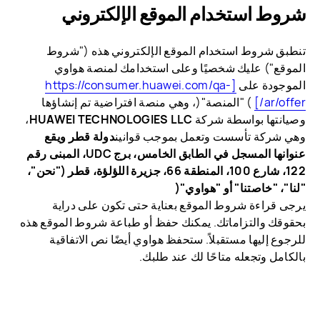
شروط استخدام الموقع الإلكتروني
تنطبق شروط استخدام الموقع الإلكتروني هذه ("شروط
الموقع") عليك شخصيًا وعلى استخدامك لمنصة هواوي
الموجودة على
[https://consumer.huawei.com/qa-
ar/offer/]
) "المنصة"(، وهي منصة افتراضية تم إنشاؤها
وصيانتها بواسطة شركة
HUAWEI TECHNOLOGIES LLC
،
وهي شركة تأسست وتعمل بموجب قوانين
دولة قطر ويقع
عنوانها المسجل في الطابق الخامس، برج UDC، المبنى رقم
122، شارع 100، المنطقة 66، جزيرة اللؤلؤة، قطر ("نحن"،
"لنا"، "خاصتنا" أو "هواوي"(
يرجى قراءة شروط الموقع بعناية حتى تكون على دراية
بحقوقك والتزاماتك. يمكنك حفظ أو طباعة شروط الموقع هذه
للرجوع إليها مستقبلاً. ستحفظ هواوي أيضًا نص الاتفاقية
بالكامل وتجعله متاحًا لك عند طلبك.