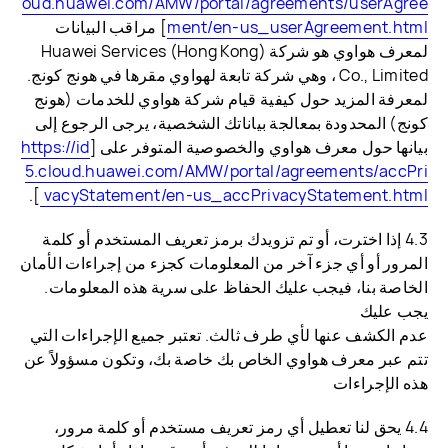
oud.huawei.com/AMW/portal/agreements/userAgree
ment/en-us_userAgreement.html
] مراقب البيانات
لمعرف هواوي هو شركة Huawei Services (Hong Kong)
Co., Limited ، وهي شركة تابعة لهواوي مقرها في هونج كونج.
لمعرفة المزيد حول كيفية قيام شركة هواوي للخدمات (هونج
كونج) المحدودة بمعالجة بياناتك الشخصية، يرجى الرجوع إلى
بيانها حول معرف هواوي والخصوصية المتوفر على [
https://id
5.cloud.huawei.com/AMW/portal/agreements/accPri
].
vacyStatement/en-us_accPrivacyStatement.html
4.3 إذا اخترت، أو تم تزويدك برمز تعريف المستخدم أو كلمة
المرور أو أي جزء آخر من المعلومات كجزء من إجراءات الأمان
الخاصة بنا، فيجب عليك الحفاظ على سرية هذه المعلومات.
يجب عليك
عدم الكشف عنها لأي طرف ثالث. تعتبر جميع الإجراءات التي
تتم عبر معرف هواوي الخاص بك خاصة بك، وتكون مسؤولاً عن
هذه الإجراءات
4.4 يحق لنا تعطيل أي رمز تعريف مستخدم أو كلمة مرور،