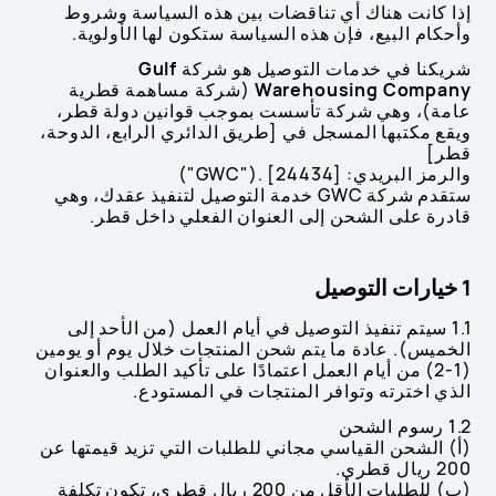
إذا كانت هناك أي تناقضات بين هذه السياسة وشروط
وأحكام البيع، فإن هذه السياسة ستكون لها الأولوية.
شريكنا في خدمات التوصيل هو شركة
Gulf
Warehousing Company
(شركة مساهمة قطرية
عامة)، وهي شركة تأسست بموجب قوانين دولة قطر،
ويقع مكتبها المسجل في [طريق الدائري الرابع، الدوحة،
قطر]
والرمز البريدي: [24434] .("GWC")
ستقدم شركة GWC خدمة التوصيل لتنفيذ عقدك، وهي
قادرة على الشحن إلى العنوان الفعلي داخل قطر.
1 خيارات التوصيل
1.1 سيتم تنفيذ التوصيل في أيام العمل (من الأحد إلى
الخميس). عادة ما يتم شحن المنتجات خلال يوم أو يومين
(1-2) من أيام العمل اعتمادًا على تأكيد الطلب والعنوان
الذي اخترته وتوافر المنتجات في المستودع.
1.2 رسوم الشحن
(أ) الشحن القياسي مجاني للطلبات التي تزيد قيمتها عن
200 ريال قطري.
(ب) للطلبات الأقل من 200 ريال قطري، تكون تكلفة