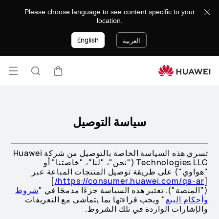
DELIVERY
Please choose language to see content specific to your
POLICY
location.
English
العربية
فتح
عربة
البحث
القائ
سياسة التوصيل
تسري هذه السياسة الخاصة بالتوصيل من شركة Huawei
Technologies LLC ("نحن"، "لنا"، "خاصتنا" أو
"هواوي") على طريقة توصيل المنتجات المباعة عبر
]
https://consumer.huawei.com/qa-ar/
[
("المنصة"). تعتبر هذه السياسة جزءًا مدمجًا في "
شروط
وأحكام البيع
" ويجب قراءتها بما يتماشى مع التعريفات
والإشارات الواردة في تلك الشروط.