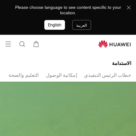
الاستدامة
Please choose language to see content specific to your
location.
English
العربية
فتح
عربة
البحث
القائ
lose
الاستدامة
خطاب الرئيس التنفيذي
إمكانية الوصول
التعليم والصحة
ا