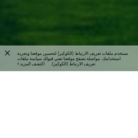
نستخدم ملفات تعريف الارتباط (الكوكيز) لتحسين موقعنا وتجربة
استخدامك. مواصلة تصفح موقعنا تعني قبولك سياسة ملفات
تعريف الارتباط (الكوكيز).
اكتشف المزيد