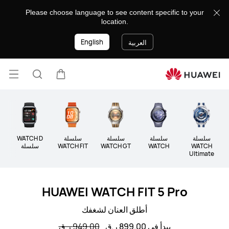
الساعات
Please choose language to see content specific to your
location.
English
العربية
فتح
عربة
البحث
القائ
lose
سلسلة
سلسلة
سلسلة
سلسلة
WATCH D
سل
WATCH
WATCH
WATCH GT
WATCH FIT
سلسلة
Ultimate
HUAWEI WATCH FIT 5 Pro
أطلق العنان لشغفك
يبدأ في 899.00 ر.ق
949.00 ر.ق