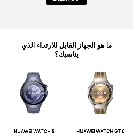
سلسلة WATCH D
ما هو الجهاز القابل للارتداء الذي
يناسبك؟
HUAWEI WATCH D2
التعرُّف على المزيد
تسوّق
سلسلة Band‏
HUAWEI WATCH 5
HUAWEI WATCH GT 6