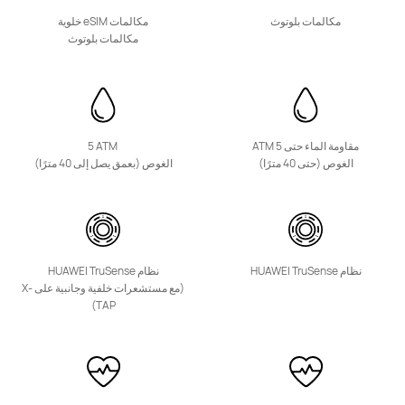
مكالمات بلوتوث
مكالمات eSIM خلوية
مكالمات بلوتوث
HUAWEI Band 10
التعرُّف على المزيد
تسوّق
مقاومة الماء حتى 5 ATM
‎5 ATM ‎
الغوص (حتى 40 مترًا)
الغوص (بعمق يصل إلى 40 مترًا)
نظام HUAWEI TruSense
نظام HUAWEI TruSense
(مع مستشعرات خلفية وجانبية على X-
TAP)