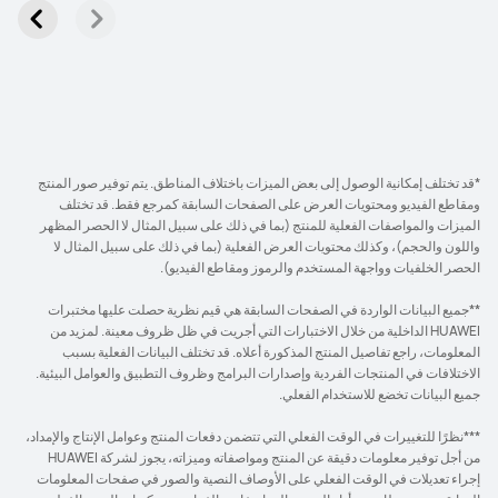
*قد تختلف إمكانية الوصول إلى بعض الميزات باختلاف المناطق. يتم توفير صور المنتج
ومقاطع الفيديو ومحتويات العرض على الصفحات السابقة كمرجع فقط. قد تختلف
الميزات والمواصفات الفعلية للمنتج (بما في ذلك على سبيل المثال لا الحصر المظهر
واللون والحجم)، وكذلك محتويات العرض الفعلية (بما في ذلك على سبيل المثال لا
الحصر الخلفيات وواجهة المستخدم والرموز ومقاطع الفيديو).
**جميع البيانات الواردة في الصفحات السابقة هي قيم نظرية حصلت عليها مختبرات
HUAWEI الداخلية من خلال الاختبارات التي أجريت في ظل ظروف معينة. لمزيد من
المعلومات، راجع تفاصيل المنتج المذكورة أعلاه. قد تختلف البيانات الفعلية بسبب
الاختلافات في المنتجات الفردية وإصدارات البرامج وظروف التطبيق والعوامل البيئية.
جميع البيانات تخضع للاستخدام الفعلي.
***نظرًا للتغييرات في الوقت الفعلي التي تتضمن دفعات المنتج وعوامل الإنتاج والإمداد،
من أجل توفير معلومات دقيقة عن المنتج ومواصفاته وميزاته، يجوز لشركة HUAWEI
إجراء تعديلات في الوقت الفعلي على الأوصاف النصية والصور في صفحات المعلومات