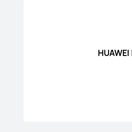
11.5 بوصة
HUAWEI MatePa
لى المزيد
شراء
HUAWEI 