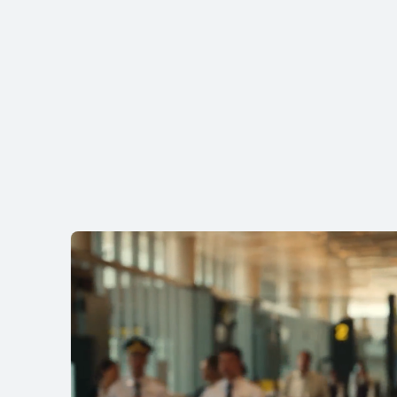
11 بوصة
HUAWEI MatePad SE K
849.00 ر.ق
لى المزيد
شراء