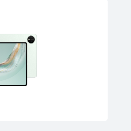
12 inches
I MatePad 12 X
يبدأ في 1,799.00 ر.ق
9.00
تعرّف على المزيد
سلسلة HUAWEI MatePad SE