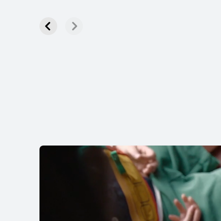
HUAWEI
2,29 ر.ق
راء