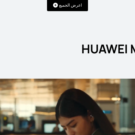
اعرض الجميع
ids Edition
HUAW
79 ر.ق
يبدأ في 749.00 ر.ق
شراء
تعرّف ع