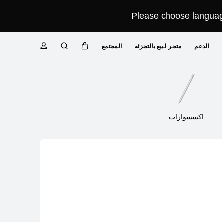
Please choose language
الدعم
متجر البيع بالتجزئه
المجتمع
عربة
البحث
ملف
Close
تعريفي
اكسسوارات