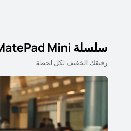
سلسلة HUAWEI MatePad Mini
11 بوصة
EI MatePad SE
رفيقك الخفيف لكل لحظة
يبدأ في 699.00 ر.ق
9.00
تعرّف على المزيد