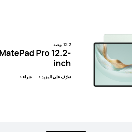
d 11.5
HUAWE
1,99 ر.ق
شراء
تعرّف ع
12.2 بوصة
MatePad Pro 12.2-
inch
تعرّف على المزيد
شراء