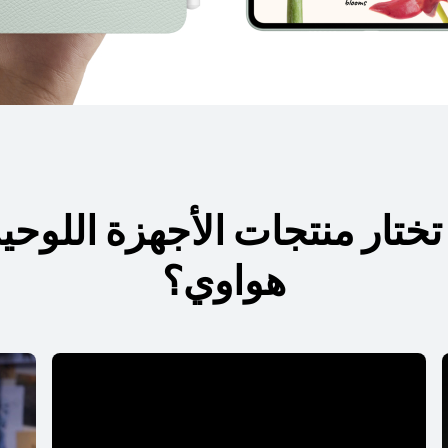
سلسلة HUAWEI MatePad Mini
سلسلة HUAWEI MatePad
 تختار منتجات الأجهزة اللوحي
هواوي؟