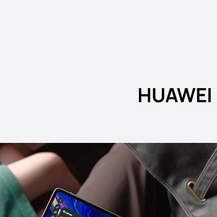
جديد
8.8 بوصة
 MatePad Mini
يبدأ في 2,199.00 ر.ق
9.00
تعرّف على المزيد
ش