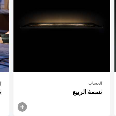
12.2 بوصة
I MatePad Pro
تعرّف على المزيد
ش
الحساب
إ
نسمة الربيع
ن