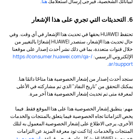
لبياناتك الشخصية، فيرجى إرسال استعلامك
هنا
.
6. التحديثات التي تجري على هذا الإشعار
تحتفظ HUAWEI بحقها في تحديث هذا الإشعار في أي وقت. وفي
حال تحديث هذا الإشعار، ستصدر HUAWEI إشعارًا بالتغيير من
خلال قنوات متعددة، بما في ذلك نشر أحدث إصدار على موقعنا
الإلكتروني الرسمي:
/https://consumer.huawei.com/qa-
.
ar/support
ستجد أحدث إصدار من إشعار الخصوصية هذا متاحًا دائمًا هنا.
يمكنك التحقق من "تاريخ النفاذ" الذي تم مشاركته في الأعلى
لمعرفة متى تم تحديث إشعار الخصوصية هذا آخر مرة.
مهم: ينطبق إشعار الخصوصية هذا على هذا الموقع فقط. فيما
يخص التزاماتنا تجاه الخصوصية فيما يتعلق بالمنتجات والخدمات
الأخرى، يرجى الاطلاع على إشعار الخصوصية المعمول به لتلك
المنتجات والخدمات. إذا كنت تود معرفة المزيد عن التزامات
خصوصية HUAWEI بشكل عام، فيرجى قراءة
بيان خصوصية