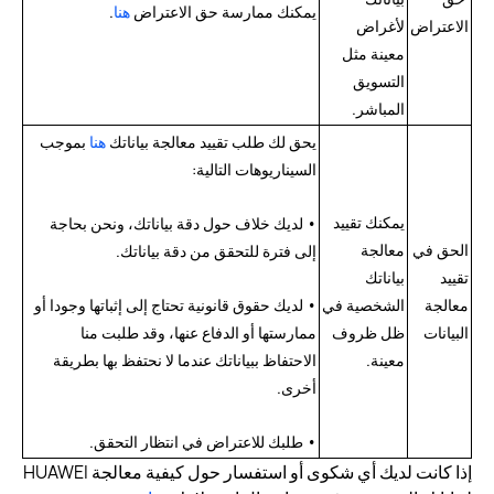
يمكنك ممارسة حق الاعتراض
هنا
.
الاعتراض
لأغراض
معينة مثل
التسويق
المباشر.
يحق لك طلب تقييد معالجة بياناتك
هنا
بموجب
السيناريوهات التالية:
يمكنك تقييد
• لديك خلاف حول دقة بياناتك، ونحن بحاجة
الحق في
معالجة
إلى فترة للتحقق من دقة بياناتك.
تقييد
بياناتك
معالجة
الشخصية في
• لديك حقوق قانونية تحتاج إلى إثباتها وجودا أو
البيانات
ظل ظروف
ممارستها أو الدفاع عنها، وقد طلبت منا
معينة.
الاحتفاظ ببياناتك عندما لا نحتفظ بها بطريقة
أخرى.
• طلبك للاعتراض في انتظار التحقق.
إذا كانت لديك أي شكوى أو استفسار حول كيفية معالجة HUAWEI