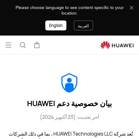
بيان
Please choose language to see content specific to your
خصوصية
location.
الدعم
لـ
English
العربية
Huawei
فتح
عربة
البحث
القائ
بيان خصوصية دعم HUAWEI
آخر تحديث: [23 أكتوبر 2024]
تُعد شركة HUAWEI Technologies LLC ، بما في ذلك الشركات