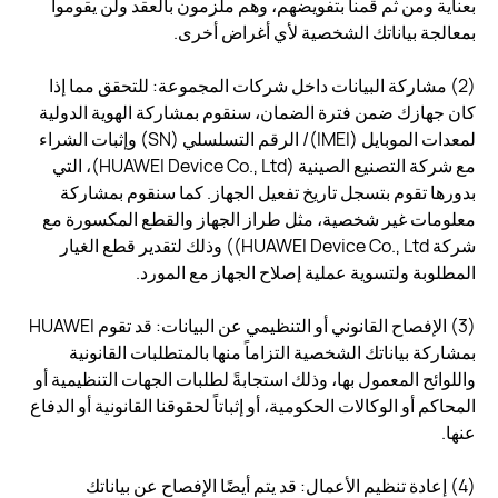
بعناية ومن ثم قمنا بتفويضهم، وهم ملزمون بالعقد ولن يقوموا
بمعالجة بياناتك الشخصية لأي أغراض أخرى.
(2) مشاركة البيانات داخل شركات المجموعة: للتحقق مما إذا
كان جهازك ضمن فترة الضمان، سنقوم بمشاركة الهوية الدولية
لمعدات الموبايل (IMEI)/ الرقم التسلسلي (SN) وإثبات الشراء
مع شركة التصنيع الصينية (HUAWEI Device Co., Ltd)، التي
بدورها تقوم بتسجل تاريخ تفعيل الجهاز. كما سنقوم بمشاركة
معلومات غير شخصية، مثل طراز الجهاز والقطع المكسورة مع
شركة HUAWEI Device Co., Ltd)) وذلك لتقدير قطع الغيار
المطلوبة ولتسوية عملية إصلاح الجهاز مع المورد.
(3) الإفصاح القانوني أو التنظيمي عن البيانات: قد تقوم HUAWEI
بمشاركة بياناتك الشخصية التزاماً منها بالمتطلبات القانونية
واللوائح المعمول بها، وذلك استجابةً لطلبات الجهات التنظيمية أو
المحاكم أو الوكالات الحكومية، أو إثباتاً لحقوقنا القانونية أو الدفاع
عنها.
(4) إعادة تنظيم الأعمال: قد يتم أيضًا الإفصاح عن بياناتك