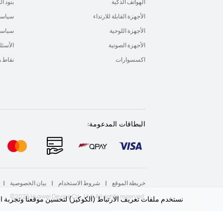
الهواتف الذكية
بنود ا
الأجهزة القابلة للارتداء
سياسة
الأجهزة اللوحية
سياسة 
الأجهزة الصوتية
الأسئل
اكسسوارات
نقاط 
البطاقات المدعومة:
خريطة الموقع
شروط الاستخدام
بيان الخصوصية
‎©2026 Huawei Device Co., Ltd. All rights reserved.‎
نستخدم ملفات تعريف الارتباط (الكوكيز) لتحسين موقعنا وتجربة 