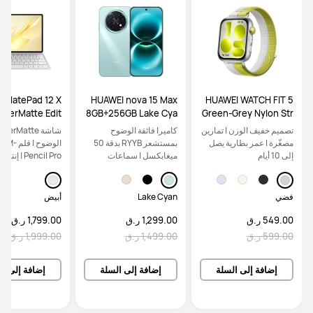
 MatePad 12 X
HUAWEI nova 15 Max
HUAWEI WATCH FIT 5
aperMatte Edit
8GB+256GB Lake Cya
Green-Grey Nylon Str
IFI 12GB+256GB
n
ap
تصميم خفيف الوزن | تمارين
‏كاميرا فائقة الوضوح
Inbox Keyboard
مصغّرة | عمر بطارية يصل
بمستشعر RYYB بدقة 50
الوضوح | 
إلى 10 أيام
ميغابكسل | ‏سماعات
Pencil Pro |
ستيريو مزدوجة مذهلة |
الحاسوب
‏هيكل متين للغاية. تصميم
مقاوم للسقوط
فضي
Lake Cyan
أبيض
549.00 ر.ق
1,299.00 ر.ق
1,799.00 ر.ق
599.00 ر.ق
1,499.00 ر.ق
1,999.00 ر.ق
إضافة إلى السلة
إضافة إلى السلة
إضافة إلى ال