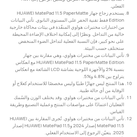
الفعلي.
يستخدم زجاج جهاز HUAWEI MatePad 11.5 PaperMatte
Edition فقط تقنية الحفر على المستوى النانوي. تأتي البيانات
من اختبارات مختبرات هواوي المنفّذة في بيئات محاكاة خارجية
خالية من التداخل. ونظرًا إلى إمكانية اختلاف الإضاءة المحيطة
على نحو كبير، فإن النسبة الفعلية لتداخل الضوء المنخفض
ستختلف حسب البيئة.
تأتي البيانات من مختبرات هواوي، وهي مقارنة بين جهاز
HUAWEI MatePad 11.5 PaperMatte Edition مع انعكاس
بنسبة ‎2%‎ والأجهزة اللوحية بشاشة LCD الشائعة مع انعكاس
يتراوح بين ‎4.8%‎ و‎5%‎.
هذا المنتج ليس جهازًا طبيًا وليس مخصصًا للاستخدام كعلاج أو
الوقاية من أي حالة طبية.
تأتي البيانات من مختبرات هواوي. وقد يختلف الوزن والسُمك
الفعليان اعتمادًا على مواصفات المنتج وعملية التصنيع وطريقة
القياس.
تأتي البيانات من مختبرات هواوي. تُجرى المقارنة بين HUAWEI
MatePad 11.5 إصدار 2024 وHUAWEI MatePad 11.5 إصدار
2025. يتعيّن الرجوع إلى الاستخدام الفعلي.