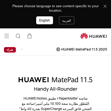
HUAWEI
Please choose language to see content specific to your
MatePad
location.
11.5
English
2025
العربية
فتح
عربة
البحث
القائ
lose
HUAWEI MatePad 11.5 2025
شراء
Handy All-Rounder
شاشة PaperMatte
|
تطبيق HUAWEI Notes
1
المُطوّر
بطارية سعة 10,100 ملي أمبير/ساعة مع
الشحن فائق السرعة SuperCharge بقدرة 40 واط
2