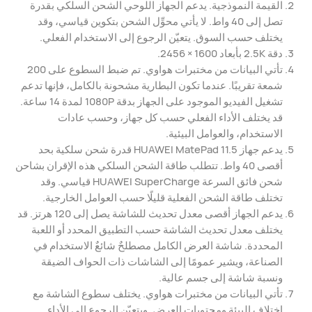
القيمة النموذجية. يدعم الجهاز اللوحي الشحن السلكي بقدرة
تصل إلى 40 واط. لا يأتي محوِّل الشحن بتكوين قياسي، وقد
يختلف حسب السوق. يتعيّن الرجوع إلى الاستخدام الفعلي.
دقة 2.5K بأبعاد ‎2456 × 1600.
تأتي البيانات من مختبرات هواوي. تم ضبط السطوع على 200
شمعة تقريبًا. عندما تكون البطارية مشحونة بالكامل، فإنها تدعم
تشغيل الفيديو الموجود على الجهاز بدقة 1080P لمدة 14 ساعة.
قد يختلف الأداء الفعلي حسب كل جهاز، وحسب عادات
الاستخدام، والعوامل البيئية.
يدعم جهاز HUAWEI MatePad 11.5 قدرة شحن سلكية بحد
أقصى 40 واط. تتطلب طاقة الشحن السلكي هذه الإقران بشاحن
شحن فائق السرعة HUAWEI SuperCharge قياسي. وقد
تختلف طاقة الشحن الفعلية قليلًا حسب العوامل الخارجية.
يدعم الجهاز أقصى معدل تحديث للشاشة يصل إلى 120 هرتز. قد
يختلف معدل تحديث الشاشة حسب التطبيق المحدد أو اللعبة
المحددة. شاشة العرض الكامل مصطلحٌ شائعٌ الاستخدام في
الصناعة، ويشير عمومًا إلى الشاشات ذات الحواف الضيقة
ونسبة شاشة إلى جسم عالية.
تأتي البيانات من مختبرات هواوي. يختلف سطوع الشاشة مع
اختلاف البيئة ومحتويات العرض. ويتعيّن الرجوع إلى الأداء