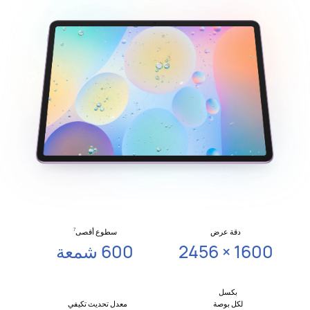
دقة عرض
سطوع أقصى
7
2456‎ × 1600
600 شمعة
بكسل
لكل بوصة
معدل تحديث تكيفي