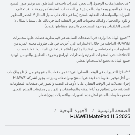
*قد تختلف إمكانية الوصول إلى بعض الميزات باختلاف المناطق. يتم توفير صور المنتج
ومقاطع الفيديو ومحتويات العرض على الصفحات السابقة كمرجع فقط. قد تختلف
الميزات والمواصفات الفعلية للمنتج (بما في ذلك على سبيل المثال لا الحصر المظهر
واللون والحجم)، وكذلك محتويات العرض الفعلية (بما في ذلك على سبيل المثال لا
الحصر الخلفيات وواجهة المستخدم والرموز ومقاطع الفيديو).
**جميع البيانات الواردة في الصفحات السابقة هي قيم نظرية حصلت عليها مختبرات
HUAWEI الداخلية من خلال الاختبارات التي أجريت في ظل ظروف معينة. لمزيد من
المعلومات، راجع تفاصيل المنتج المذكورة أعلاه. قد تختلف البيانات الفعلية بسبب
الاختلافات في المنتجات الفردية وإصدارات البرامج وظروف التطبيق والعوامل البيئية.
جميع البيانات تخضع للاستخدام الفعلي.
***نظرًا للتغييرات في الوقت الفعلي التي تتضمن دفعات المنتج وعوامل الإنتاج والإمداد،
من أجل توفير معلومات دقيقة عن المنتج ومواصفاته وميزاته، يجوز لشركة HUAWEI
إجراء تعديلات في الوقت الفعلي على الأوصاف النصية والصور في صفحات المعلومات
السابقة، حتى تتطابق مع أداء المنتج والمواصفات والفهارس ومكونات المنتج الفعلي.
تخضع معلومات المنتج لمثل هذه التغييرات والتعديلات دون إشعار.
الصفحة الرئيسية
الأجهزة اللوحية
HUAWEI MatePad 11.5 2025