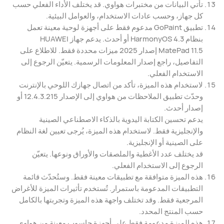
تأتي البيانات من مختبرات هواوي. قد يختلف الأداء الفعلي حسب
كل جهاز، وحسب عادات الاستخدام، والعوامل البيئية.
تطبيق GoPaint مدعوم فقط على أجهزة لوحية معينة تعمل
بنظام HarmonyOS 4.3 أو أحدث. يدعم جهاز HUAWEI
MatePad 11.5 إصدار 2025 ميزات محددة فقط. للاطلاع على
التفاصيل، راجع إصدار المعلومات الرسمية. يتعيّن الرجوع إلى
الاستخدام الفعلي.
لاستخدام هذه الميزة، تأكد من اتصال جهازك اللوحي بالإنترنت
وحدّث تطبيق الملاحظات من هواوي إلى الإصدار 12.4.3.215 أو
إصدار أحدث.
يدعم تحسين الكتابة اليدوية بالذكاء الاصطناعي الصينية
والإنجليزية فقط. لاستخدام هذه الميزة، يُرجى تعيين لغة النظام
على الصينية أو الإنجليزية.
قد يختلف عدد الأغطية والملصقات والأوراق ونوعها. يتعيّن
الرجوع إلى الاستخدام الفعلي.
هذه الميزة متوافقة مع تطبيقات معينة فقط. وستُحدّث قائمة
التطبيقات المدعومة باستمرار. تُستخدم تأثيرات الميزة للأغراض
المرجعية فقط. وقد تختلف واجهة هذه الميزة وتجربتها بالكامل
حسب المنتج المحدد.
هذه الميزة مدعومة فقط على أجهزة حاسوب معينة من هواوي