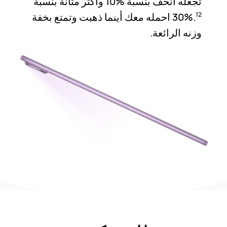
تجعله أنحف بنسبة ‎10%‎ وأكثر متانة بنسبة
‎30%‎.
احمله معك أينما ذهبت وتمتع بخفة
12
وزنه الرائعة.