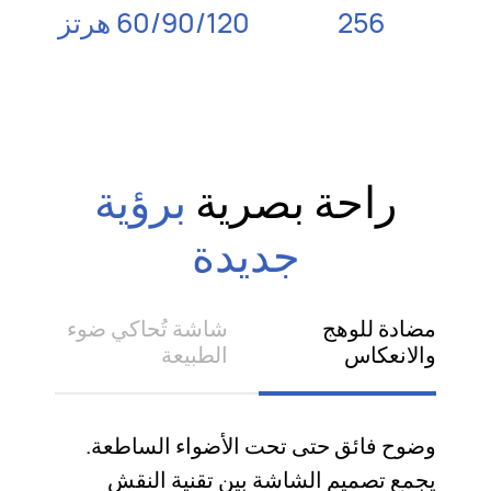
256
60/90/120 هرتز
راحة بصرية
برؤية
جديدة
مضادة للوهج
شاشة تُحاكي ضوء
والانعكاس
الطبيعة
وضوح فائق حتى تحت الأضواء الساطعة.
يجمع تصميم الشاشة بين تقنية النقش