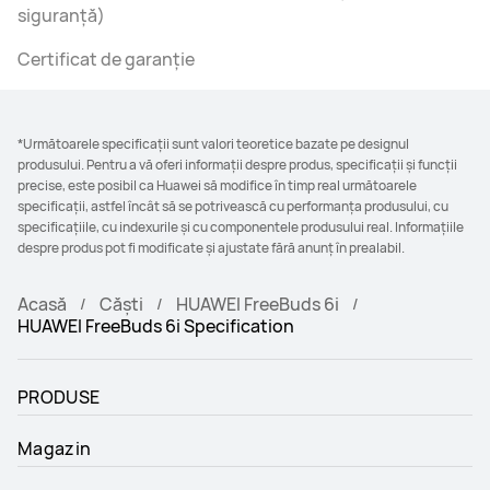
siguranță)
Certificat de garanție
*Următoarele specificații sunt valori teoretice bazate pe designul
produsului. Pentru a vă oferi informații despre produs, specificații și funcții
precise, este posibil ca Huawei să modifice în timp real următoarele
specificații, astfel încât să se potrivească cu performanța produsului, cu
specificațiile, cu indexurile și cu componentele produsului real. Informațiile
despre produs pot fi modificate și ajustate fără anunț în prealabil.
Acasă
Căști
HUAWEI FreeBuds 6i
HUAWEI FreeBuds 6i Specification
PRODUSE
Magazin