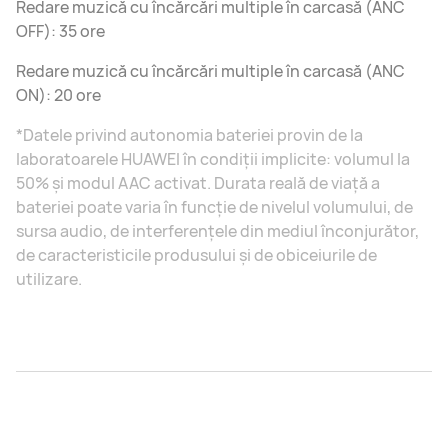
Redare muzică cu încărcări multiple în carcasă (ANC
OFF): 35 ore
Redare muzică cu încărcări multiple în carcasă (ANC
ON): 20 ore
*Datele privind autonomia bateriei provin de la
laboratoarele HUAWEI în condiții implicite: volumul la
50% și modul AAC activat. Durata reală de viață a
bateriei poate varia în funcție de nivelul volumului, de
sursa audio, de interferențele din mediul înconjurător,
de caracteristicile produsului și de obiceiurile de
utilizare.