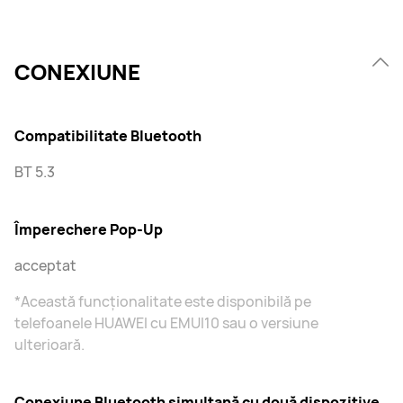
CONEXIUNE
Compatibilitate Bluetooth
BT 5.3
Împerechere Pop-Up
acceptat
*Această funcționalitate este disponibilă pe
telefoanele HUAWEI cu EMUI10 sau o versiune
ulterioară.
Conexiune Bluetooth simultană cu două dispozitive