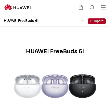
HUAWEI
FreeBuds
Des
Căruciorul
Căutare
6i
men
Clo
Specification
HUAWEI FreeBuds 6i
Cumpără
HUAWEI FreeBuds 6i