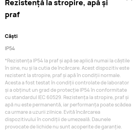
Rezistență la stropire, apă și
praf
Căști
IP54
*Rezistența IP54 la praf și apă se aplică numai la căștile
în sine, nu și la cutia de încărcare. Acest dispozitiv este
rezistent la stropire, praf și apă în condiții normale.
Acesta a fost testat în condiții controlate de laborator
și a obținut un grad de protecție IP54 în conformitate
cu standardul IEC 60529. Rezistența la stropire, praf și
apă nu este permanentă, iar performanța poate scădea
ca urmare a uzurii zilnice. Evită încărcarea
dispozitivului în condiții de umezeală. Daunele
provocate de lichide nu sunt acoperite de garanție.