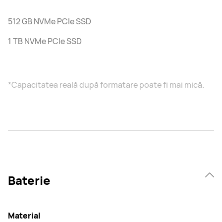
512 GB NVMe PCIe SSD
1 TB NVMe PCIe SSD
*Capacitatea reală după formatare poate fi mai mică.
Baterie
Material