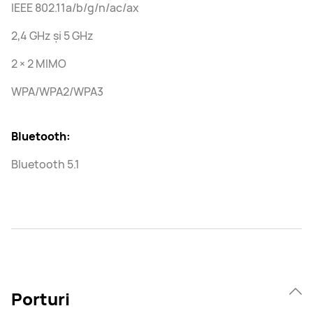
IEEE 802.11a/b/g/n/ac/ax
2,4 GHz și 5 GHz
2 × 2 MIMO
WPA/WPA2/WPA3
Bluetooth:
Bluetooth 5.1
Porturi