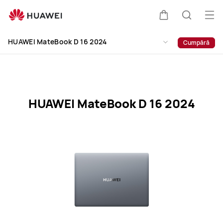
HUAWEI
MateBook
Des
Căruciorul
Căutare
D
men
Clo
16
HUAWEI MateBook D 16 2024
Cumpără
2024
Specification
HUAWEI MateBook D 16 2024