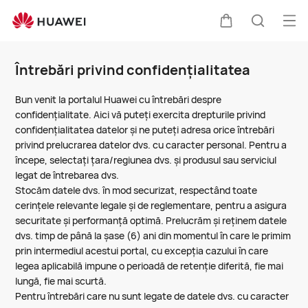
Întrebări
privind
Des
Căruciorul
Căutare
confidențialitatea
men
Clo
Întrebări privind confidențialitatea
Bun venit la portalul Huawei cu întrebări despre
confidențialitate. Aici vă puteți exercita drepturile privind
confidențialitatea datelor și ne puteți adresa orice întrebări
privind prelucrarea datelor dvs. cu caracter personal. Pentru a
începe, selectați țara/regiunea dvs. și produsul sau serviciul
legat de întrebarea dvs.
Stocăm datele dvs. în mod securizat, respectând toate
cerințele relevante legale și de reglementare, pentru a asigura
securitate și performanță optimă. Prelucrăm și reținem datele
dvs. timp de până la șase (6) ani din momentul în care le primim
prin intermediul acestui portal, cu excepția cazului în care
legea aplicabilă impune o perioadă de retenție diferită, fie mai
lungă, fie mai scurtă.
Pentru întrebări care nu sunt legate de datele dvs. cu caracter