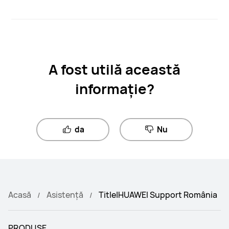
A fost utilă această
informație?
da
Nu
Acasă
Asistență
Title|HUAWEI Support România
PRODUSE