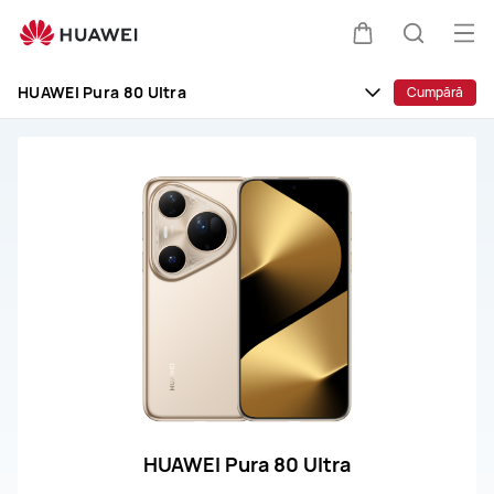
Reparații
și
Des
Căruciorul
Căutare
service
men
pentru
HUAWEI Pura 80 Ultra
Cumpără
HUAWEI
Pura
80
Ultra
HUAWEI Pura 80 Ultra