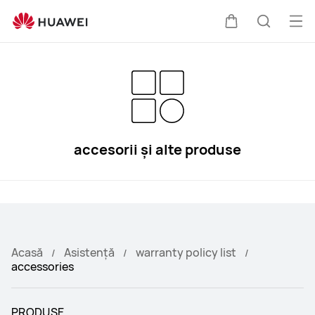
Asistență
HUAWEI
Des
Căruciorul
Căutare
men
accesorii și alte produse
Acasă
Asistență
warranty policy list
accessories
PRODUSE