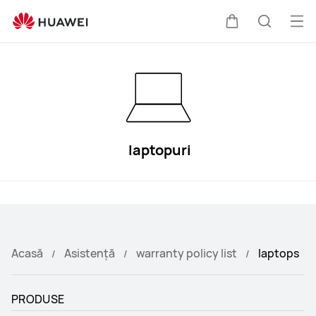
Asistență
HUAWEI
Des
Căruciorul
Căutare
men
laptopuri
Acasă
Asistență
warranty policy list
laptops
PRODUSE