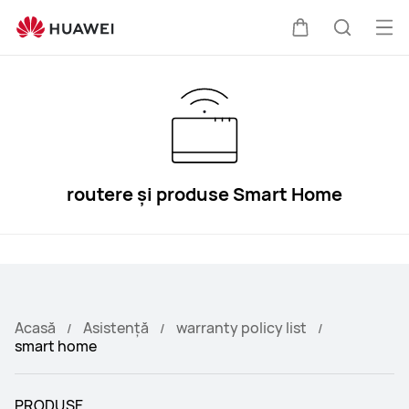
Asistență
HUAWEI
Des
Căruciorul
Căutare
men
routere și produse Smart Home
Acasă
Asistență
warranty policy list
smart home
PRODUSE