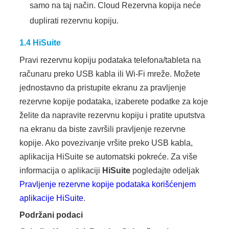
samo na taj način. Cloud Rezervna kopija neće
duplirati rezervnu kopiju.
1.4 HiSuite
Pravi rezervnu kopiju podataka telefona/tableta na
računaru preko USB kabla ili Wi-Fi mreže. Možete
jednostavno da pristupite ekranu za pravljenje
rezervne kopije podataka, izaberete podatke za koje
želite da napravite rezervnu kopiju i pratite uputstva
na ekranu da biste završili pravljenje rezervne
kopije. Ako povezivanje vršite preko USB kabla,
aplikacija HiSuite se automatski pokreće. Za više
informacija o aplikaciji
HiSuite
pogledajte odeljak
Pravljenje rezervne kopije podataka korišćenjem
aplikacije HiSuite
.
Podržani podaci