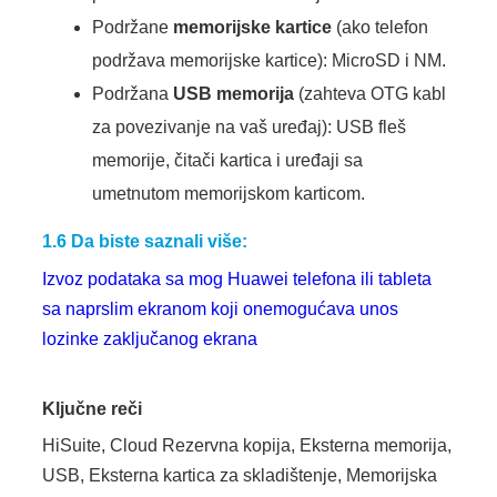
Podržane
memorijske kartice
(ako telefon
podržava memorijske kartice): MicroSD i NM.
Podržana
USB memorija
(zahteva OTG kabl
za povezivanje na vaš uređaj): USB fleš
memorije, čitači kartica i uređaji sa
umetnutom memorijskom karticom.
1.6 Da biste saznali više:
Izvoz podataka sa mog Huawei telefona ili tableta
sa naprslim ekranom koji onemogućava unos
lozinke zaključanog ekrana
Ključne reči
HiSuite, Cloud Rezervna kopija, Eksterna memorija,
USB, Eksterna kartica za skladištenje, Memorijska