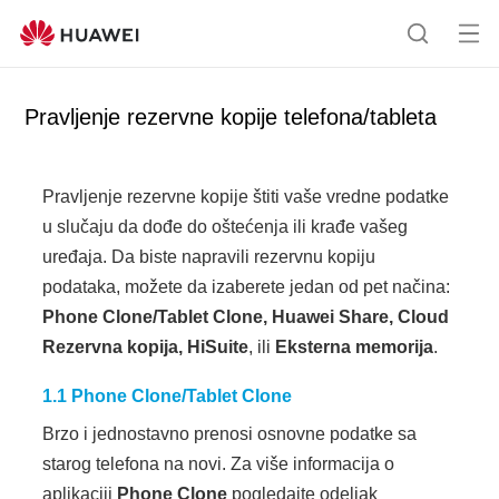
Ot
P
vor
r
i
e
Pravljenje rezervne kopije telefona/tableta
me
t
ni
r
a
Pravljenje rezervne kopije štiti vaše vredne podatke
ž
u slučaju da dođe do oštećenja ili krađe vašeg
i
uređaja. Da biste napravili rezervnu kopiju
podataka, možete da izaberete jedan od pet načina:
Phone Clone/Tablet Clone, Huawei Share, Cloud
Rezervna kopija, HiSuite
, ili
Eksterna memorija
.
1.1
Phone Clone/Tablet Clone
Brzo i jednostavno prenosi osnovne podatke sa
starog telefona na novi. Za više informacija o
aplikaciji
Phone Clone
pogledajte odeljak