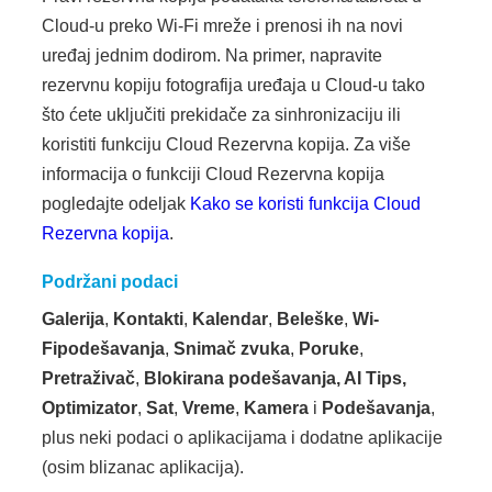
Cloud-u preko Wi-Fi mreže i prenosi ih na novi
uređaj jednim dodirom. Na primer, napravite
rezervnu kopiju fotografija uređaja u Cloud-u tako
što ćete uključiti prekidače za sinhronizaciju ili
koristiti funkciju Cloud Rezervna kopija. Za više
informacija o funkciji Cloud Rezervna kopija
pogledajte odeljak
Kako se koristi funkcija Cloud
Rezervna kopija
.
Podržani podaci
Galerija
,
Kontakti
,
Kalendar
,
Beleške
,
Wi-
Fi
podešavanja
,
Snimač zvuka
,
Poruke
,
Pretraživač
,
Blokirana podešavanja, AI Tips,
Optimizator
,
Sat
,
Vreme
,
Kamera
i
Podešavanja
,
plus neki podaci o aplikacijama i dodatne aplikacije
(osim blizanac aplikacija).