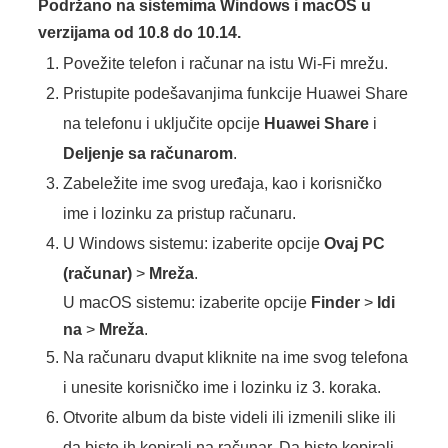
Podržano na sistemima Windows i macOS u
verzijama od 10.8 do 10.14.
Povežite telefon i računar na istu Wi-Fi mrežu.
Pristupite podešavanjima funkcije Huawei Share
na telefonu i uključite opcije
Huawei Share
i
Deljenje sa računarom
.
Zabeležite ime svog uređaja, kao i korisničko
ime i lozinku za pristup računaru.
U Windows sistemu: izaberite opcije
Ovaj PC
(računar)
>
Mreža
.
U macOS sistemu: izaberite opcije
Finder
>
Idi
na
>
Mreža
.
Na računaru dvaput kliknite na ime svog telefona
i unesite korisničko ime i lozinku iz 3. koraka.
Otvorite album da biste videli ili izmenili slike ili
da biste ih kopirali na računar. Da biste kopirali