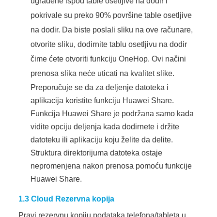
ugrađene ispod table osetljive na dodir i
pokrivale su preko 90% površine table osetljive
na dodir. Da biste poslali sliku na ove računare,
otvorite sliku, dodirnite tablu osetljivu na dodir
čime ćete otvoriti funkciju OneHop. Ovi načini
prenosa slika neće uticati na kvalitet slike.
Preporučuje se da za deljenje datoteka i
aplikacija koristite funkciju Huawei Share.
Funkcija Huawei Share je podržana samo kada
vidite opciju deljenja kada dodirnete i držite
datoteku ili aplikaciju koju želite da delite.
Struktura direktorijuma datoteka ostaje
nepromenjena nakon prenosa pomoću funkcije
Huawei Share.
1.3
Cloud Rezervna kopija
Pravi rezervnu kopiju podataka telefona/tableta u