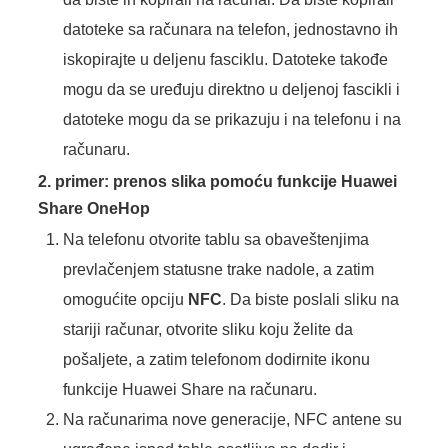
datoteke sa računara na telefon, jednostavno ih
iskopirajte u deljenu fasciklu. Datoteke takođe
mogu da se uređuju direktno u deljenoj fascikli i
datoteke mogu da se prikazuju i na telefonu i na
računaru.
2. primer: prenos slika pomoću funkcije Huawei
Share OneHop
Na telefonu otvorite tablu sa obaveštenjima
prevlačenjem statusne trake nadole, a zatim
omogućite opciju
NFC
. Da biste poslali sliku na
stariji računar, otvorite sliku koju želite da
pošaljete, a zatim telefonom dodirnite ikonu
funkcije Huawei Share na računaru.
Na računarima nove generacije, NFC antene su