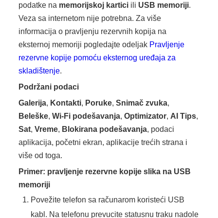
podatke na
memorijskoj kartici
ili
USB memoriji
.
Veza sa internetom nije potrebna. Za više
informacija o pravljenju rezervnih kopija na
eksternoj memoriji pogledajte odeljak
Pravljenje
rezervne kopije pomoću eksternog uređaja za
skladištenje
.
Podržani podaci
Galerija
,
Kontakti
,
Poruke
,
Snimač zvuka
,
Beleške
,
Wi-Fi podešavanja
,
Optimizator
,
AI Tips
,
Sat
,
Vreme
,
Blokirana podešavanja
, podaci
aplikacija, početni ekran, aplikacije trećih strana i
više od toga.
Primer: pravljenje rezervne kopije slika na USB
memoriji
Povežite telefon sa računarom koristeći USB
kabl. Na telefonu prevucite statusnu traku nadole