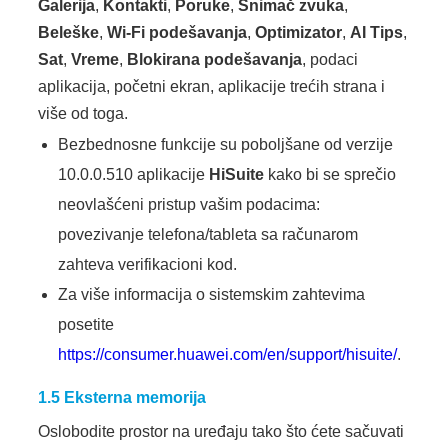
Galerija
,
Kontakti
,
Poruke
,
Snimač zvuka
,
Beleške
,
Wi-Fi podešavanja
,
Optimizator
,
AI Tips
,
Sat
,
Vreme
,
Blokirana podešavanja
, podaci
aplikacija, početni ekran, aplikacije trećih strana i
više od toga.
Bezbednosne funkcije su poboljšane od verzije
10.0.0.510 aplikacije
HiSuite
kako bi se sprečio
neovlašćeni pristup vašim podacima:
povezivanje telefona/tableta sa računarom
zahteva verifikacioni kod.
Za više informacija o sistemskim zahtevima
posetite
https://consumer.huawei.com/en/support/hisuite/
.
1.5 Eksterna memorija
Oslobodite prostor na uređaju tako što ćete sačuvati