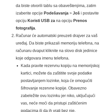
da biste otvorili tablu sa obaveštenjima, zatim
izaberite opcije
Podešavanja
>
Još
i postavite
opciju
Koristi USB za
na opciju
Prenos
fotografija
.
Računar će automatski preuzeti drajver za vaš
uređaj. Da biste prikazali memoriju telefona, na
računaru dvaput kliknite na slovo disk jedinice
koje odgovara imenu telefona.
Kada pravite rezervnu kopiju na memorijskoj
kartici, možete da zaštitite svoje podatke
postavljanjem lozinke, koja će omogućiti
šifrovanje rezervne kopije. Obavezno
zabeležite ovu lozinku jer niko, uključujući
vas, neće moći da pristupi zaštićenim
podacima ili da ih vrati bez nje.