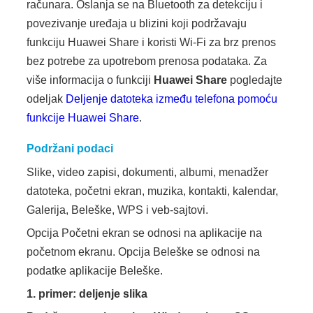
računara. Oslanja se na Bluetooth za detekciju i
povezivanje uređaja u blizini koji podržavaju
funkciju Huawei Share i koristi Wi-Fi za brz prenos
bez potrebe za upotrebom prenosa podataka. Za
više informacija o funkciji
Huawei Share
pogledajte
odeljak
Deljenje datoteka između telefona pomoću
funkcije Huawei Share
.
Podržani podaci
Slike, video zapisi, dokumenti, albumi, menadžer
datoteka, početni ekran, muzika, kontakti, kalendar,
Galerija, Beleške, WPS i veb-sajtovi.
Opcija Početni ekran se odnosi na aplikacije na
početnom ekranu. Opcija Beleške se odnosi na
podatke aplikacije Beleške.
1. primer: deljenje slika