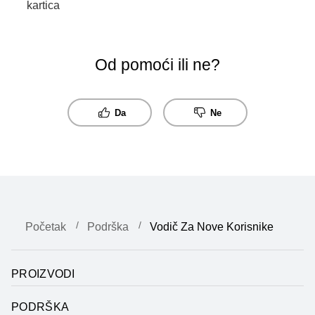
kartica
Od pomoći ili ne?
Da
Ne
Početak
Podrška
Vodič Za Nove Korisnike
PROIZVODI
PODRŠKA