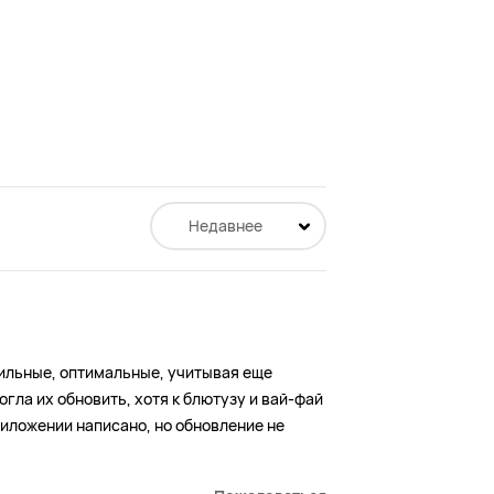
Недавнее
вильные, оптимальные, учитывая еще
могла их обновить, хотя к блютузу и вай-фай
риложении написано, но обновление не