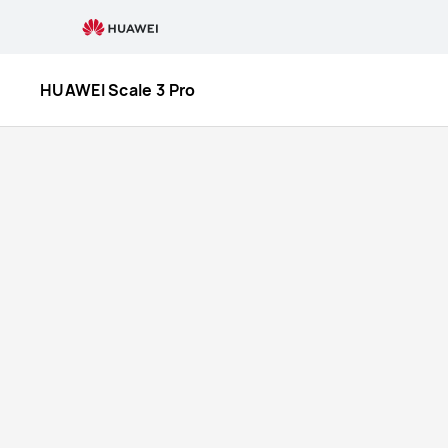
Купить
HUAWEI
HUAWEI Scale 3 Pro
Scale
3
Pro