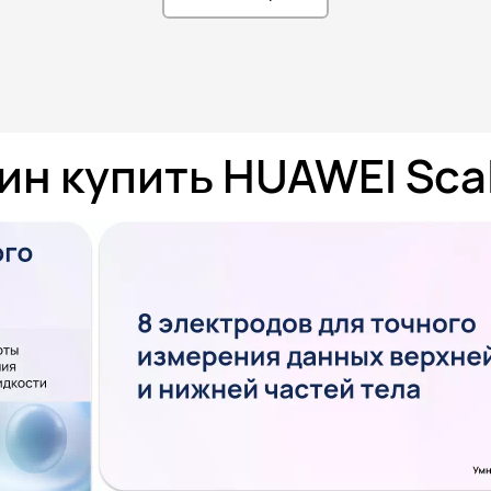
ин к
упить HUAWEI Scal