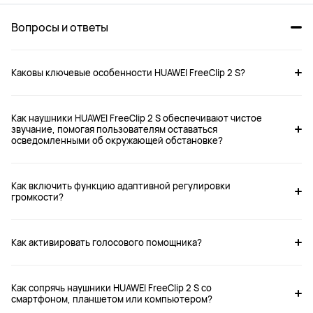
Вопросы и ответы
Каковы ключевые особенности HUAWEI FreeClip 2 S?
Как наушники HUAWEI FreeClip 2 S обеспечивают чистое
FreeClip 2 S
FreeClip 2
звучание, помогая пользователям оставаться
осведомленными об окружающей обстановке?
от 16 999 ₽
от 15 999 ₽
22 999 ₽
19 999 ₽
Как включить функцию адаптивной регулировки
громкости?
Купить
Купить
Как активировать голосового помощника?
Как сопрячь наушники HUAWEI FreeClip 2 S со
Тип наушников

Тип наушников

смартфоном, планшетом или компьютером?
Открытые
Открытые