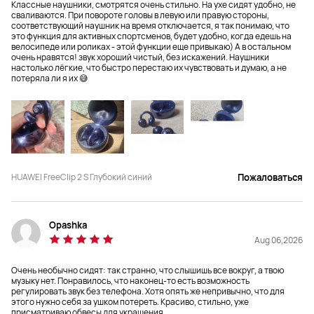
Классные наушники, смотрятся очень стильно. На ухе сидят удобно, не
регулировка громкости
сваливаются. При повороте головы в левую или правую стороны,
соответствующий наушник на время отключается, я так понимаю, что
это функция для активных спортсменов, будет удобно, когда едешь на
велосипеде или роликах - этой функции еще привыкаю) А в остальном
очень нравятся! звук хороший чистый, без искажений. Наушники
настолько лёгкие, что быстро перестаю их чувствовать и думаю, а не
потеряла ли я их 😅
Сертификация High-Res Audio 
Сертификация High-Res Audio 
Wireless

Wireless

Нет
Нет
Эквалайзер

Эквалайзер

HUAWEI FreeClip 2 S Глубокий синий
Пожаловаться
Да
Да
Opashka
Aug 06,2026
Бесконечное пространственное 
Бесконечное пространственное 
аудио

аудио

Очень необычно сидят: так странно, что слышишь все вокруг, а твою
Да
Нет
музыку нет. Понравилось, что наконец-то есть возможность
регулировать звук без телефона. Хотя опять же непривычно, что для
этого нужно себя за ушком потереть. Красиво, стильно, уже
присматриваю обвесы для украшения.