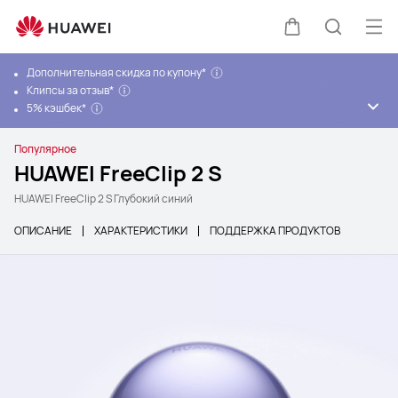
Отк
Щупальца
Поиск п
Дополнительная скидка по купону*
Клипсы за отзыв*
5% кэшбек*
Популярное
HUAWEI FreeClip 2 S
HUAWEI FreeClip 2 S Глубокий синий
ОПИСАНИЕ
ХАРАКТЕРИСТИКИ
ПОДДЕРЖКА ПРОДУКТОВ