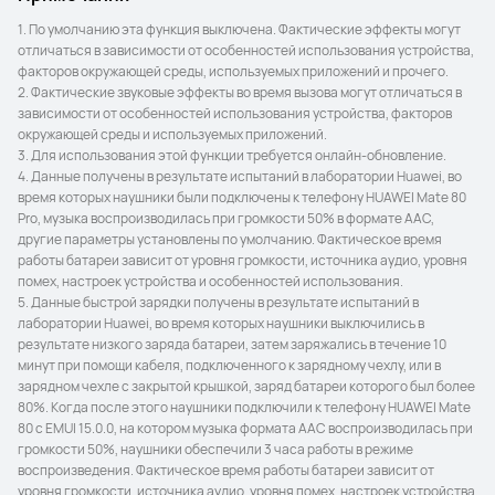
1. По умолчанию эта функция выключена. Фактические эффекты могут 
отличаться в зависимости от особенностей использования устройства, 
факторов окружающей среды, используемых приложений и прочего.

2. Фактические звуковые эффекты во время вызова могут отличаться в 
зависимости от особенностей использования устройства, факторов 
окружающей среды и используемых приложений.

3. Для использования этой функции требуется онлайн-обновление.

4. Данные получены в результате испытаний в лаборатории Huawei, во 
время которых наушники были подключены к телефону HUAWEI Mate 80 
Pro, музыка воспроизводилась при громкости 50% в формате AAC, 
другие параметры установлены по умолчанию. Фактическое время 
работы батареи зависит от уровня громкости, источника аудио, уровня 
помех, настроек устройства и особенностей использования.

5. Данные быстрой зарядки получены в результате испытаний в 
лаборатории Huawei, во время которых наушники выключились в 
результате низкого заряда батареи, затем заряжались в течение 10 
минут при помощи кабеля, подключенного к зарядному чехлу, или в 
зарядном чехле с закрытой крышкой, заряд батареи которого был более 
80%. Когда после этого наушники подключили к телефону HUAWEI Mate 
80 с EMUI 15.0.0, на котором музыка формата AAC воспроизводилась при 
громкости 50%, наушники обеспечили 3 часа работы в режиме 
воспроизведения. Фактическое время работы батареи зависит от 
уровня громкости, источника аудио, уровня помех, настроек устройства 