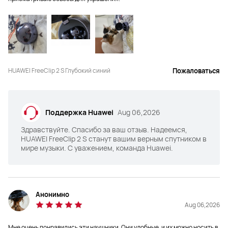
Шумоподавление при звонках

Шумоподавление при звонках

3 микрофона + DNN

2 микрофона+VPU+DNN
Адаптивная громкость; 
Адаптивное усиление голоса
HUAWEI FreeClip 2 S Глубокий синий
Пожаловаться
Водонепроницаемость

Водонепроницаемость

IP57
IP54
Поддержка Huawei
Aug 06,2026
Здравствуйте. Спасибо за ваш отзыв. Надеемся,
HUAWEI FreeClip 2 S станут вашим верным спутником в
мире музыки. С уважением, команда Huawei.
Емкость батареи

Емкость батареи

9 часов работы от одного заряда

8 часов работы от одного заряда

38 часов с зарядным чехлом
36 часов с зарядным чехлом
Анонимно
Aug 06,2026
Мне очень понравились эти наушники. Они удобные, и их можно носить в