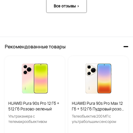
Прозрачность
Прозрачность
Все отзывы >
Нет
Нет
Беспроводная зарядка

Беспроводная зарядка

Рекомендованные товары
Да
Да
HUAWEI Pura 90s Pro 12 Гб +
HUAWEI Pura 90s Pro Max 12
512 Гб Розово-зеленый
Гб + 512 Гб Пудровый розов
ый
Ультракамера с
Телеобъектив 200 МП с
телемакрообъективом
ультрабольшим сенсором