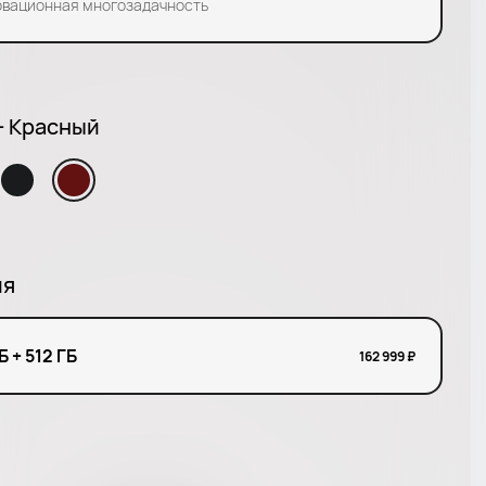
вационная многозадачность
- Красный
ия
Б + 512 ГБ
162 999 ₽