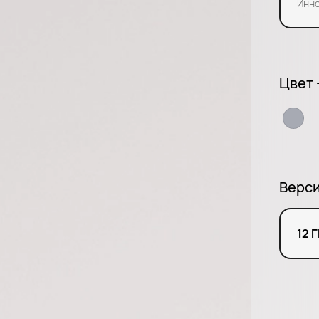
Инно
Цвет 
Верс
12 Г