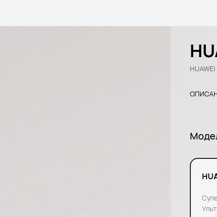
HU
HUAWEI 
ОПИСА
Моде
HUA
Супе
Ульт