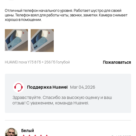
Операционная система
Операционная система
Отличный телефон начального уровня. Работает шустро для своей
цены. Телефон взял для работы чаты, звонки, заметки. Камера снимает
EMUI 12
EMUI 12
хорошо в помощении.
Батарея
Батарея
6620 мА*ч
6000 мА*ч
Зарядка
Зарядка
40 Вт HUAWEI SuperCharge
22,5 Вт
HUAWEI nova Y73 8 Гб + 256 Гб Голубой
Пожаловаться
SIM
SIM
Две nano SIM
Две nano SIM
Поддержка Huawei
Mar 04,2026
Здравствуйте. Спасибо за высокую оценку и ваш
отзыв! С уважением, команда Huawei.
Белый