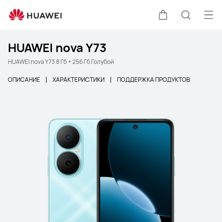
Отк
Щупальца
Поиск п
HUAWEI nova Y73
HUAWEI nova Y73 8 Гб + 256 Гб Голубой
ОПИСАНИЕ
ХАРАКТЕРИСТИКИ
ПОДДЕРЖКА ПРОДУКТОВ