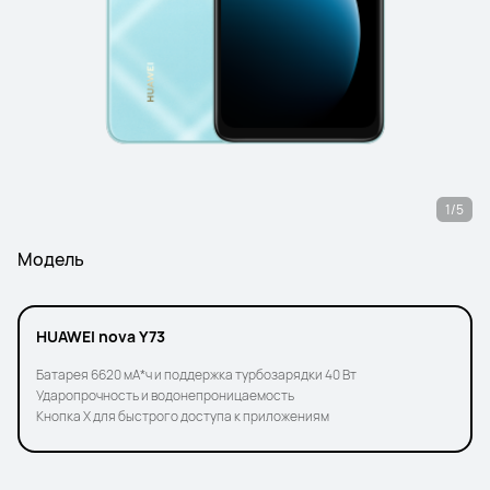
1/5
Модель
HUAWEI nova Y73
Батарея 6620 мА*ч и поддержка турбозарядки 40 Вт
Ударопрочность и водонепроницаемость
Кнопка X для быстрого доступа к приложениям