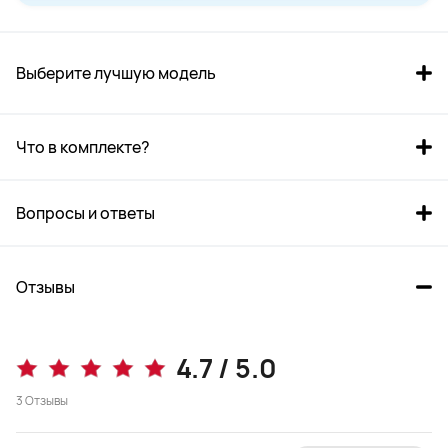
Выберите лучшую модель
Что в комплекте?
Вопросы и ответы
nova Y73 8 Гб + 256 Гб Голубой
nova Y72 8 ГБ +128 ГБ Зеленый
Отзывы
от 15 499 ₽
от 15 999 ₽
4.7 / 5.0
Купить
Купить
3
Отзывы