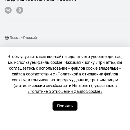
Russia - Pусский
Карта веб-сайта
Чтобы улучшить наш веб-сайт и сделать его удобнее для вас,
Условия использования веб-сайта
мы используем файлы cookie. Нажимая кнопку «Принять», вы
соглашаетесь с использованием файлов cookie владельцем
Политика конфиденциальности
сайта в соответствии с «Политикой в отношении файлов
Конфиденциальность
cookie», в том числе на передачу данных, третьим лицам
(статистическим службам сети Интернет), указанных в
Файлы сookie
«Политике в отношении файлов cookie»
© 2004-2026 «Техкомпания Хуавэй». Все права защищены.
Принять