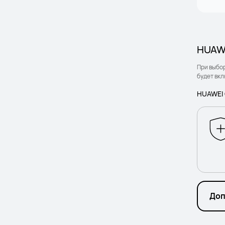
HUAWE
При выбо
будет вкл
HUAWEI 
Доп