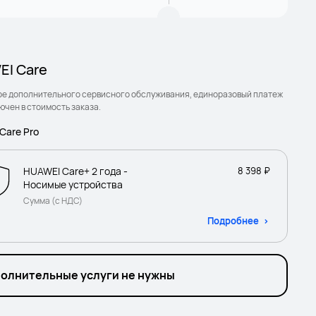
I Care
ре дополнительного сервисного обслуживания, единоразовый платеж
ючен в стоимость заказа.
Care Pro
HUAWEI Care+ 2 года -
8 398 ₽
Носимые устройства
Сумма (с НДС)
Подробнее
олнительные услуги не нужны