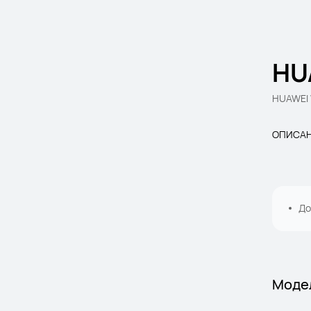
HU
HUAWEI 
ОПИСА
До
Моде