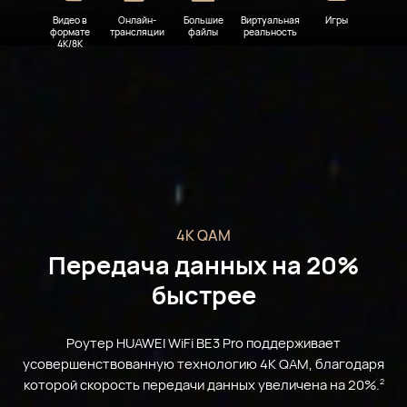
Видео в
Онлайн-
Большие
Виртуальная
Игры
формате
трансляции
файлы
реальность
4K/8K
4K QAM
Передача данных на 20%
быстрее
Роутер HUAWEI WiFi BE3 Pro поддерживает
усовершенствованную технологию 4K QAM, благодаря
которой скорость передачи данных увеличена на 20%.
2