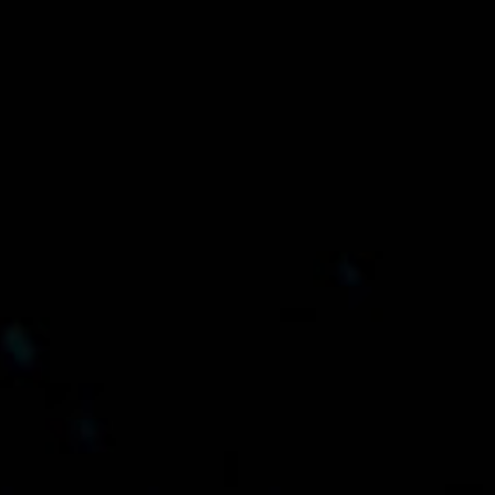
Скорость беспроводного соединения роутера
3,6⁠⁠ Гбит/с — это 688⁠ Мбит/с в диапазоне 2,4⁠ ГГц и
2882⁠ Мбит/с в диапазоне 5⁠ ГГц. Фактическая
скорость может отличаться в зависимости от
подключенных устройств и условий окружающей
среды.
Данные получены при сравнении с теоретической
частотой 5 ГГц с поддержкой модуляции 1K QAM.
Данные получены в результате испытаний в
лаборатории Huawei. Выполнялось сравнение
скорости при использовании технологии MLO с
агрегацией двух каналов Wi-Fi 7 и использовании
одного канала Wi-Fi 6 2,4⁠ ГГц.