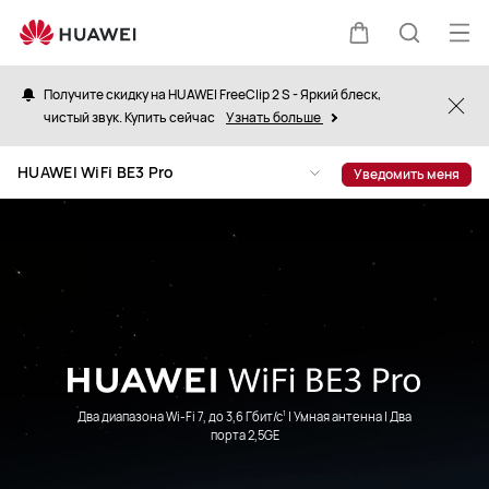
Роутер
HUAWEI
Отк
Щупальца
Поиск
WiFi
ме
BE3
Получите скидку на HUAWEI FreeClip 2 S - Яркий блеск,
Clo
Pro
чистый звук. Купить сейчас
Узнать больше
по
HUAWEI WiFi BE3 Pro
Уведомить меня
сайту
Два диапазона Wi-Fi 7, до 3,6 Гбит/с
| Умная антенна | Два
1
порта 2,5GE