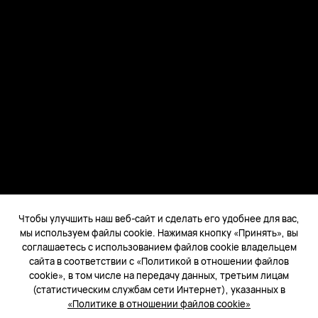
Подпишитесь на наши новости
Russia - Pусский
Карта веб-сайта
Чтобы улучшить наш веб-сайт и сделать его удобнее для вас,
Условия использования веб-сайта
мы используем файлы cookie. Нажимая кнопку «Принять», вы
соглашаетесь с использованием файлов cookie владельцем
Политика конфиденциальности
сайта в соответствии с «Политикой в отношении файлов
Конфиденциальность
cookie», в том числе на передачу данных, третьим лицам
(статистическим службам сети Интернет), указанных в
Файлы сookie
«Политике в отношении файлов cookie»