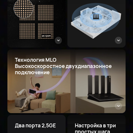
Технология MLO
Высокоскоростное двухдиапазонное
подключение
Два порта 2,5GE
Настройка в три
простых шага