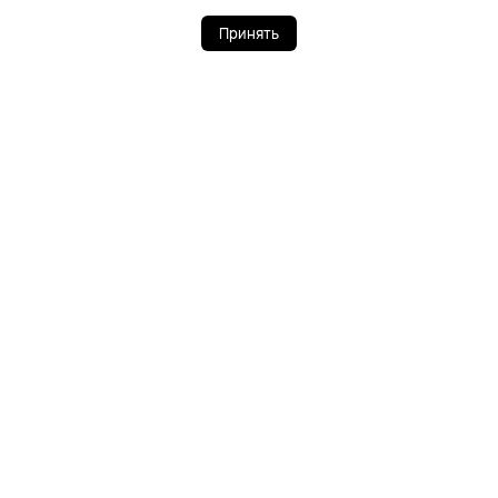
© 2004-2026 «Техкомпания Хуавэй». Все права защищены.
Принять