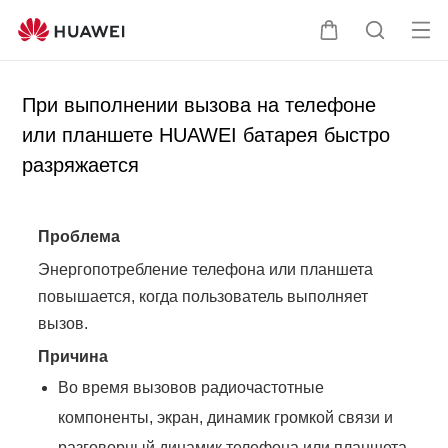
От
Щ
П
кр
у
о
ыт
п
и
При выполнении вызова на телефоне
ь
а
с
или планшете HUAWEI батарея быстро
ме
л
к
разряжается
ню
ь
п
ц
о
а
с
Проблема
а
й
Энергопотребление телефона или планшета
т
повышается, когда пользователь выполняет
у
вызов.
Причина
Во время вызовов радиочастотные
компоненты, экран, динамик громкой связи и
разговорный динамик телефона или планшета