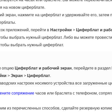
я на новом циферблате.
ий экран, нажмите на циферблат и удерживайте его, затем 
ерблаты.
сок приложений, перейти в
Настройки
>
Циферблат и раб
тобы выбрать нужный циферблат. Либо вы можете провести 
 чтобы выбрать нужный циферблат.
и опцию
Циферблат и рабочий экран
, перейдите в раздел
йки
>
Экран
>
Циферблат
.
аводских настроек носимого устройства все загруженные ц
ените сопряжение
часов или браслета с телефоном, сопряги
им из перечисленных способов, сделайте резервную копию