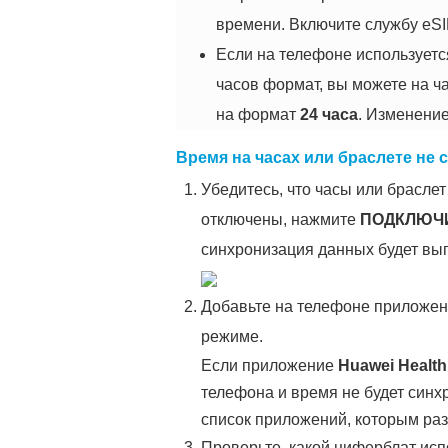
времени. Включите службу eSIM
Если на телефоне использует
часов формат, вы можете на ч
на формат
24 часа
. Изменени
Время на часах или браслете не
Убедитесь, что часы или брасле
отключены, нажмите
ПОДКЛЮЧ
синхронизация данных будет вып
Добавьте на телефоне приложе
режиме.
Если приложение
Huawei Health
телефона и время не будет син
список приложений, которым ра
Проверьте, какой циферблат исп