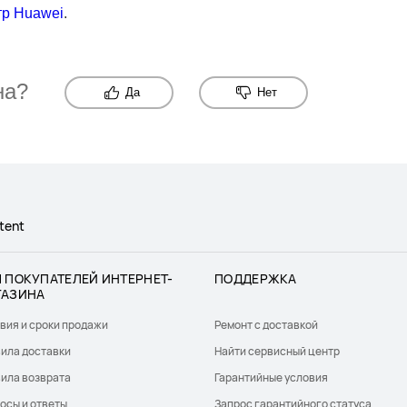
тр Huawei
.
на?
Да
Нет
tent
 ПОКУПАТЕЛЕЙ ИНТЕРНЕТ-
ПОДДЕРЖКА
ГАЗИНА
вия и сроки продажи
Ремонт с доставкой
ила доставки
Найти сервисный центр
ила возврата
Гарантийные условия
осы и ответы
Запрос гарантийного статуса