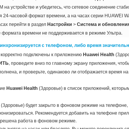
 на устройстве и убедитесь, что сетевое соединение стаби
ся 24-часовой формат времени, а на часах серии HUAWEI 
асах перейти в раздел
Настройки
>
Система и обновлени
е формата времени не поддерживается в режиме Ультра.
 синхронизируется с телефоном, либо время значитель
т корректно подключены к приложению
Huawei Health
(Здоро
ИТЬ
, проведите вниз по главному экрану приложения, чтобы
олнена, и проверьте, одинаково ли отображается время на
ние
Huawei Health
(Здоровье) в список приложений, которы
(Здоровье) будет закрыто в фоновом режиме на телефоне, 
хронизироваться. Рекомендуется добавить на телефоне пр
зрешена работа в фоновом режиме.
ользуется на часах или браслете. Вы можете переключиться