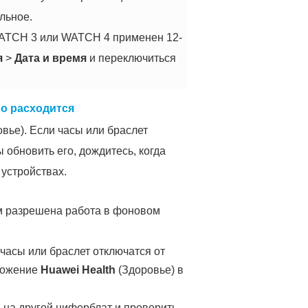
льное.
WATCH 3 или WATCH 4 применен 12-
я
>
Дата и время
и переключиться
но расходится
вье). Если часы или браслет
 обновить его, дождитесь, когда
 устройствах.
м разрешена работа в фоновом
часы или браслет отключатся от
иложение
Huawei Health
(Здоровье) в
 на другой циферблат и проверить,