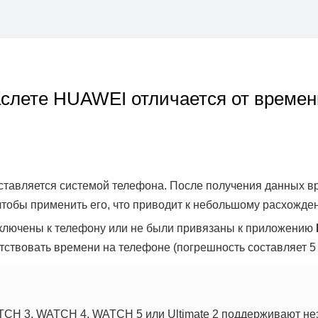
аслете HUAWEI отличается от времен
ставляется системой телефона. После получения данных в
чтобы применить его, что приводит к небольшому расхожде
дключены к телефону или не были привязаны к приложению
тствовать времени на телефоне (погрешность составляет 5 
CH 3, WATCH 4, WATCH 5 или Ultimate 2 поддерживают н