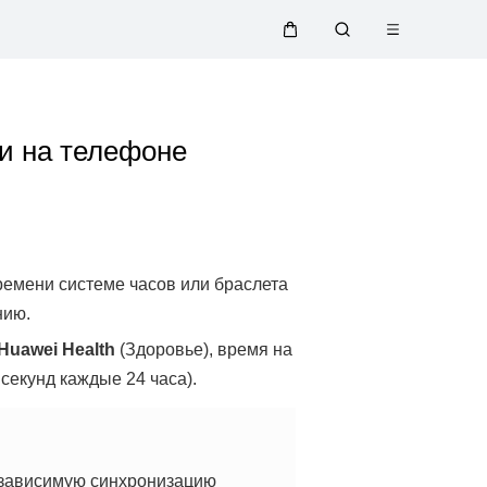
Открыть
Щупальца
Поиск
меню
по
и на телефоне
сайту
ремени системе часов или браслета
нию.
Huawei Health
(Здоровье), время на
секунд каждые 24 часа).
езависимую синхронизацию