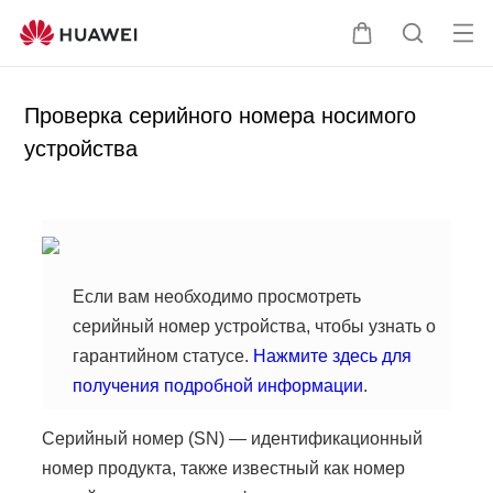
От
Щ
П
кр
у
о
ыт
п
и
Проверка серийного номера носимого
ь
а
с
устройства
ме
л
к
ню
ь
п
ц
о
а
с
а
й
Если вам необходимо просмотреть
т
серийный номер устройства, чтобы узнать о
у
гарантийном статусе.
Нажмите здесь для
получения подробной информации
.
Серийный номер (SN) — идентификационный
номер продукта, также известный как номер