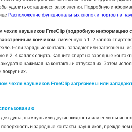
чтобы удалить оставшиеся загрязнения. Подробную информа
нице
Расположение функциональных кнопок и портов на на
м чехле наушников FreeClip (подробную информацию с
 заостренным кончиком
, смоченную в 1–2 каплях спиртов
ехле. Если зарядные контакты западают или загрязнены, ис
ю в 2–4 каплях спирта. Капните спирт на зарядные контакт
, аккуратно нажимая на контакты и отпуская их. Затем испол
и вокруг них.
ном чехле наушников FreeClip загрязнены или западаю
использованию
ь для душа, шампунь или другие жидкости или если вы исп
е поверхность и зарядные контакты наушников, прежде чем