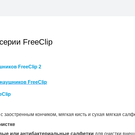
серии FreeClip
ников FreeClip 2
наушников FreeClip
eClip
с заостренным кончиком, мягкая кисть и сухая мягкая салф
чистке
вые или антибактериальные салфетки
для очистки внеш