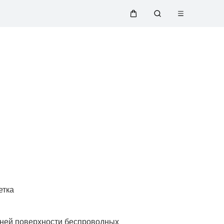
Открыть
Щупальца
Поиск
меню
по
сайту
етка
ней поверхности беспроводных