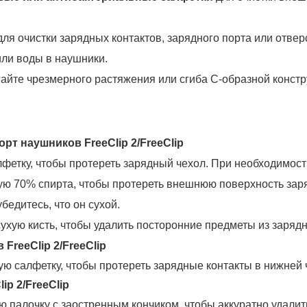
ля очистки зарядных контактов, зарядного порта или отвер
или воды в наушники.
айте чрезмерного растяжения или сгиба С-образной констр
рт наушников FreeClip 2/FreeClip
лфетку, чтобы протереть зарядный чехол. При необходимос
ю 70% спирта, чтобы протереть внешнюю поверхность зар
бедитесь, что он сухой.
сухую кисть, чтобы удалить посторонние предметы из зарядн
FreeClip 2/FreeClip
хую салфетку, чтобы протереть зарядные контакты в нижней
ip 2/FreeClip
 палочку с заостренным кончиком, чтобы аккуратно удалить 