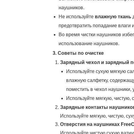
наушников.
Не используйте
влажную ткань
д
предотвратить попадание влаги 
Во время чистки наушников избег
использование наушников.
3. Советы по очистке
Зарядный чехол и зарядный по
Используйте сухую мягкую са
влажную салфетку, содержащу
поместить в чехол наушники, у
Используйте мягкую, чистую, 
Зарядные контакты наушников 
Используйте мягкую, чистую, су
Отверстия на наушниках FreeCl
Используйте чистую сухую ватную